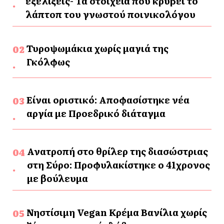
εξελίξεις- Τα στοιχεία που κρύβει το
λάπτοπ του γνωστού ποινικολόγου
Τυροψωμάκια χωρίς μαγιά της
Γκόλφως
Είναι οριστικό: Αποφασίστηκε νέα
αργία με Προεδρικό διάταγμα
Ανατροπή στο θρίλερ της διασώστριας
στη Σύρο: Προφυλακίστηκε ο 41χρονος
με βούλευμα
Νηστίσιμη Vegan Κρέμα Βανίλια χωρίς