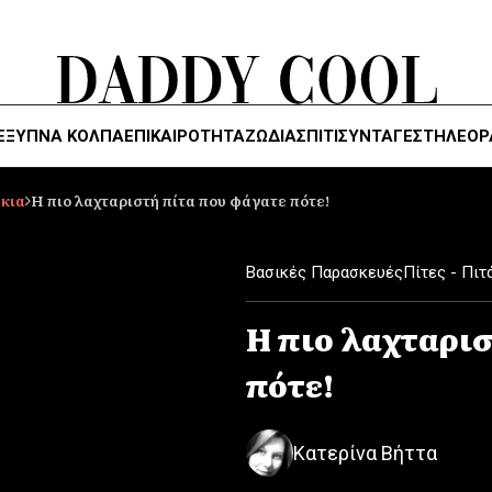
ΈΞΥΠΝΑ ΚΌΛΠΑ
ΕΠΙΚΑΙΡΟΤΗΤΑ
ΖΏΔΙΑ
ΣΠΙΤΙ
ΣΥΝΤΑΓΕΣ
ΤΗΛΕΌΡ
άκια
H πιο λαχταριστή πίτα που φάγατε πότε!
Βασικές Παρασκευές
Πίτες - Πιτ
H πιο λαχταρι
πότε!
Κατερίνα Βήττα