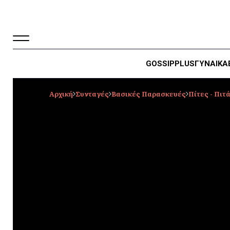
GOSSIP
PLUS
ΓΥΝΑΙΚΑ
Αρχική
Συνταγές
Βασικές Παρασκευές
Πίτες - Πιτ