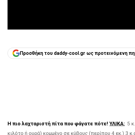
Προσθήκη του daddy-cool.gr ως προτεινόμενη πη
H πιο λαχταριστή πίτα που φάγατε πότε!
ΥΛΙΚΑ:
5 κ.
κιλότο ή ουρά) κομμένο σε κύβους (περίπου 4 εκ.) 3 κ