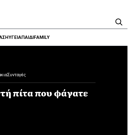
ΑΣΗ
ΥΓΕΊΑ
ΠΑΙΔΙ
FAMILY
άκια
Συνταγές
στή πίτα που φάγατε