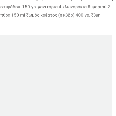
α στιφάδου 150 γρ. μανιτάρια 4 κλωναράκια θυμαριού 2
πύρα 150 ml ζωμός κρέατος (ή κύβο) 400 γρ. ζύμη