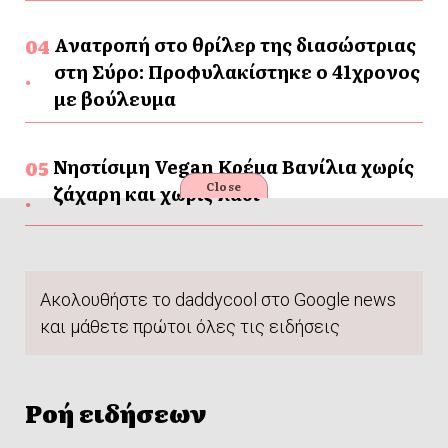
Ανατροπή στο θρίλερ της διασώστριας
στη Σύρο: Προφυλακίστηκε ο 41χρονος
με βούλευμα
Νηστίσιμη Vegan Κρέμα Βανίλια χωρίς
Close
ζάχαρη και χωρίς λάδι
Ακολουθήστε το daddycool στο Google news
και μάθετε πρώτοι όλες τις ειδήσεις
Ροή ειδήσεων