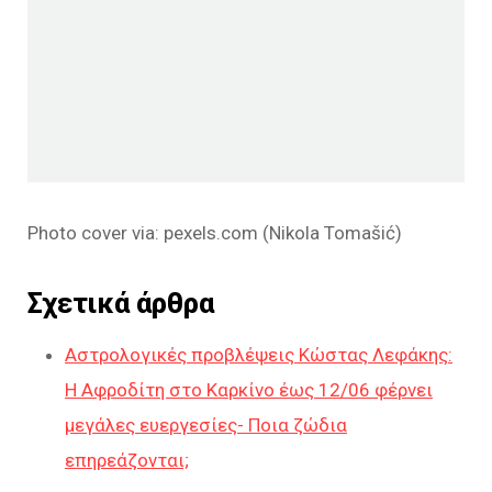
Photo cover via: pexels.com (Nikola Tomašić)
Σχετικά άρθρα
Αστρολογικές προβλέψεις Κώστας Λεφάκης:
Η Αφροδίτη στο Καρκίνο έως 12/06 φέρνει
μεγάλες ευεργεσίες- Ποια ζώδια
επηρεάζονται;