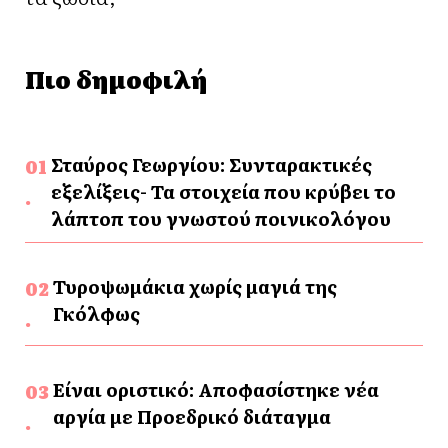
Πιο δημοφιλή
Σταύρος Γεωργίου: Συνταρακτικές
εξελίξεις- Τα στοιχεία που κρύβει το
λάπτοπ του γνωστού ποινικολόγου
Τυροψωμάκια χωρίς μαγιά της
Γκόλφως
Είναι οριστικό: Αποφασίστηκε νέα
αργία με Προεδρικό διάταγμα