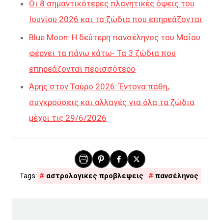
Οι 8 σημαντικότερες πλανητικές όψεις του
Ιουνίου 2026 και τα ζώδια που επηρεάζονται
Blue Moon: Η δεύτερη πανσέληνος του Μαΐου
φέρνει τα πάνω κάτω- Τα 3 ζώδια που
επηρεάζονται περισσότερο
Άρης στον Ταύρο 2026: Έντονα πάθη,
συγκρούσεις και αλλαγές για όλα τα ζώδια
μέχρι τις 29/6/2026
αστρολογικες προβλεψεις
πανσέληνος