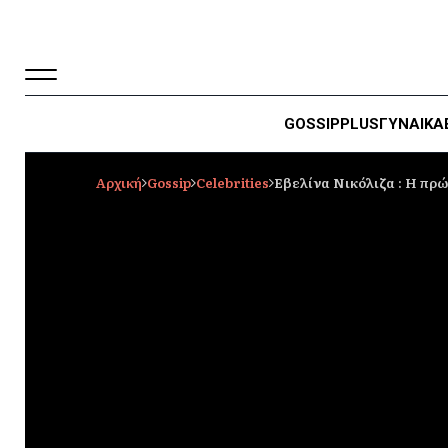
GOSSIP
PLUS
ΓΥΝΑΙΚΑ
Αρχική
Gossip
Celebrities
Εβελίνα Νικόλιζα : H πρώ