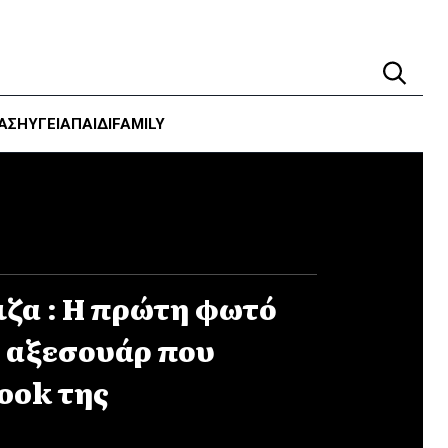
ΑΣΗ
ΥΓΕΊΑ
ΠΑΙΔΙ
FAMILY
ιζα : H πρώτη φωτό
ο αξεσουάρ που
ook της