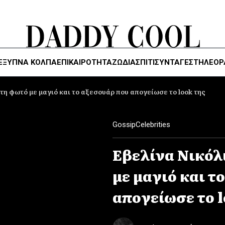
ΈΞΥΠΝΑ ΚΌΛΠΑ
ΕΠΙΚΑΙΡΟΤΗΤΑ
ΖΏΔΙΑ
ΣΠΙΤΙ
ΣΥΝΤΑΓΕΣ
ΤΗΛΕΌΡ
τη φωτό με μαγιό και το αξεσουάρ που απογείωσε το look της
Gossip
Celebrities
Εβελίνα Νικόλ
με μαγιό και τ
απογείωσε το l