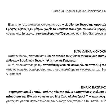
Τάφος και Ταφικός Θρόνος Βασίλισσας Θεσ
Είναι επίσης ταυτόχρονα γνωστό, πως
στην είσοδο του Τάφου της Αμφίπολη
Σφίγγες, ύψους 1,45 μέτρων χωρίς τα κεφάλια
,
που είχαν γυναικεία μορφή
Αμφίπολης, βρίσκονται
στο υπέρθυρο του Τάφου
, που συνήθως δίνει εικόνα 
Β. ΤΑ ΙΩΝΙΚΑ ΚΙΟΝΟΚ
Κατά δεύτερον, διαπιστώσαμε ότι
σε αυτούς τους ίδιους γυναικείους Βασι
ανδρικών Βασιλικών Τάφων Φιλίππου και Πρίγκιπα
!
Αυτό, σε συνάρτηση με την
αποκάλυψη Ιωνικού κιονοκράνου
στην Αμφίπ
κάτω συγκριτικές φωτογραφίες, όπου συμπεριλάβαμε τα κιονόκρανα των Βασ
Αμφίπολης!
ΕΙΝΑΙ Ο ΒΑΣΙΛΙΚ
Συμπερασματικά λοιπόν, από τις δύο πιο πάνω διαπιστώσεις,
φαίνεται 
πιθανότητα την ίδια την γυναίκα του Μεγάλου Αλεξάνδρου! Την πανέμορ
γιο της και γιο του Μεγαλέξανδρου, τον Διάδοχο Αλέξανδρο Δ΄! Του οποίου ο Τά