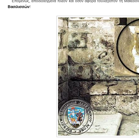
Επομένως,
αποδεδειγμένα πλέον και όσον αφορά τουλάχιστον τη Μακεδον
Βασιλισσών
!