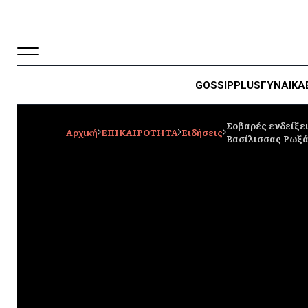
GOSSIP
PLUS
ΓΥΝΑΙΚΑ
Σοβαρές ενδείξει
Αρχική
ΕΠΙΚΑΙΡΟΤΗΤΑ
Ειδήσεις
Βασίλισσας Ρωξ