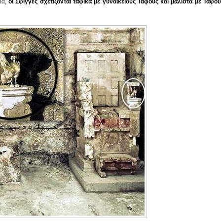
ία,
οι Σφίγγες σχετίζονται ταφικά με γυναικείους Τάφους και μάλιστα με
Τάφου