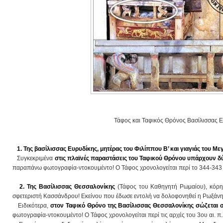
Τάφος και Ταφικός Θρόνος Βασίλισσας Ευ
1. Της βασίλισσας Ευρυδίκης, μητέρας του Φιλίππου Β’ και γιαγιάς του Μ
Συγκεκριμένα
στις πλαϊνές παραστάσεις του Ταφικού Θρόνου υπάρχουν δ
παραπάνω φωτογραφία-ντοκουμέντο! Ο Τάφος χρονολογείται περί το 344-343 
2. Της Βασίλισσας Θεσσαλονίκης
(Τάφος του Καθηγητή Ρωμαίου), κόρης
σφετεριστή Κασσάνδρου! Εκείνου που έδωσε εντολή να δολοφονηθεί η Ρωξάνη 
Ειδικότερα,
στον Ταφικό Θρόνο της Βασίλισσας Θεσσαλονίκης σώζεται 
φωτογραφία-ντοκουμέντο! Ο Τάφος χρονολογείται περί τις αρχές του 3ου αι. π.