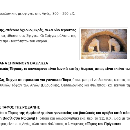
σαλονίκης με σφίγγες στις Αιγές, 300 – 290π.Χ.
ς, στέκουν όχι δυο μικρές, αλλά δύο τεράστιες
,
ως είθισται στις Σφίγγες. Οι Σφίγγες μάλιστα της
για την «ταυτότητα» του νεκρού…
ΡΑΝΑ ΣΗΜΑΙΝΟΥΝ ΒΑΣΙΛΙΣΣΑ
λικούς Τάφους, τα κιονόκρανα
είναι
Ιωνικά
και όχι Δωρικά
,
όπως είναι εκείνα τω
ολη
,
δείχνει ότι πρόκειται για γυναικείο Τάφο
, όπως μπορεί να δει κανείς και στις π
ιλικών Τάφων των Αιγών (Ευρυδίκης, Θεσσαλονίκης και Φιλίππου) και εκείνου τη
ΟΣ ΤΑΦΟΣ ΤΗΣ ΡΩΞΑΝΗΣ
ότι ο Τάφος της Αμφίπολης είναι γυναικείος και βασιλικός και κρύβει κατά πάσ
φη Βασίλισσα Ρωξάνη!
Η οποία και δολοφονήθηκε εκεί περί το 311 π.Χ., μαζί με τ
φος είναι στις Αιγές, πλάι στου Φιλίππου, ο λεγόμενος «
Τάφος του Πρίγκιπα
».