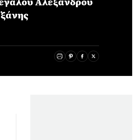
Μεγάλου Αλεξάνδρου
ωξάνης