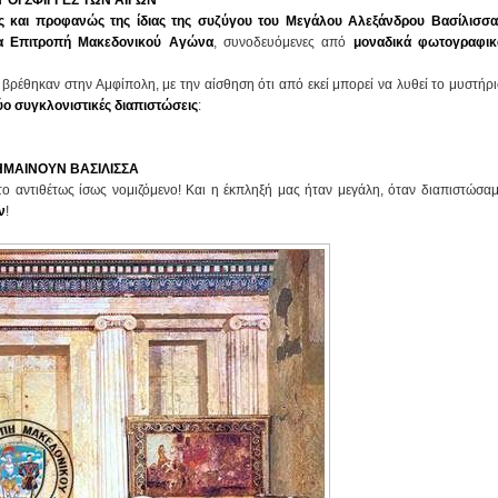
 ΟΙ ΣΦΙΓΓΕΣ ΤΩΝ ΑΙΓΩΝ
ς και προφανώς της ίδιας της συζύγου του Μεγάλου Αλεξάνδρου Βασίλισσα
α Επιτροπή Μακεδονικού Αγώνα
, συνοδευόμενες από
μοναδικά φωτογραφικ
βρέθηκαν στην Αμφίπολη, με την αίσθηση ότι από εκεί μπορεί να λυθεί το μυστήρ
ύο συγκλονιστικές διαπιστώσεις
:
ΣΗΜΑΙΝΟΥΝ ΒΑΣΙΛΙΣΣΑ
το αντιθέτως ίσως νομιζόμενο! Και η έκπληξή μας ήταν μεγάλη, όταν διαπιστώσαμ
ν
!