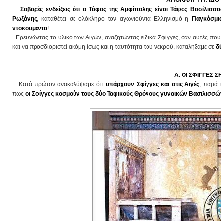
ΑΠΟΚΑΛΥΨΗ: ΙΔΟΥ
Σοβαρές ενδείξεις ότι ο Τάφος της Αμφίπολης είναι
Τάφος Βασίλισσα
Ρωξάνης
,
καταθέτει σε ολόκληρο τον αγωνιούντα Ελληνισμό η
Παγκόσμι
ντοκουμέντα
!
Ερευνώντας το υλικό των Αιγών, αναζητώντας ειδικά Σφίγγες, σαν αυτές που 
και να προσδιοριστεί ακόμη ίσως και η ταυτότητα του νεκρού, καταλήξαμε σε
δ
Α. ΟΙ ΣΦΙΓΓΕΣ 
Κατά πρώτον ανακαλύψαμε ότι
υπάρχουν Σφίγγες και στις Αιγές
, παρά 
πως
οι Σφίγγες κοσμούν τους δύο Ταφικούς Θρόνους γυναικών Βασιλισσώ