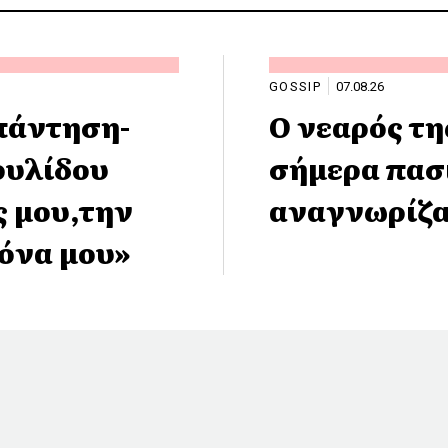
GOSSIP
07.08.26
πάντηση-
Ο νεαρός τη
ουλίδου
σήμερα πασ
ς μου,την
αναγνωρίζα
κόνα μου»