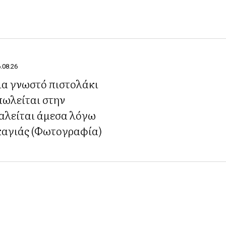
.08.26
ια γνωστό πιστολάκι
πωλείται στην
αλείται άμεσα λόγω
καγιάς (Φωτογραφία)