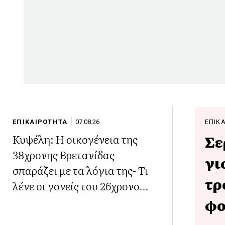
ΕΠΙΚΑΙΡΟΤΗΤΑ
07.08.26
ΕΠΙΚ
Κυψέλη: Η οικογένεια της
Σε
38χρονης Βρετανίδας
γι
σπαράζει με τα λόγια της- Τι
τρ
λένε οι γονείς του 26χρονου
Αφγανού (Βίντεο)
φο