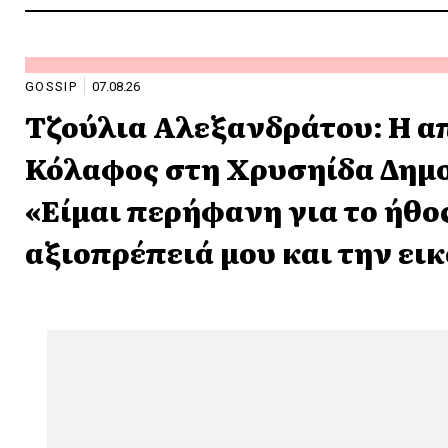
GOSSIP
07.08.26
Τζούλια Αλεξανδράτου: Η α
Κόλαφος στη Χρυσηίδα Δημ
«Είμαι περήφανη για το ήθο
αξιοπρέπειά μου και την ει