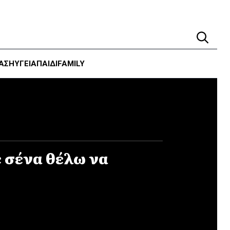
ΑΣΗ
ΥΓΕΊΑ
ΠΑΙΔΙ
FAMILY
ε σένα θέλω να