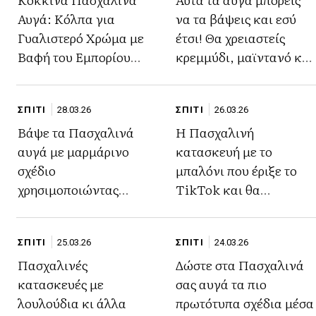
Αυγά: Κόλπα για
να τα βάψεις και εσύ
Γυαλιστερό Χρώμα με
έτσι! Θα χρειαστείς
Βαφή του Εμπορίου
κρεμμύδι, μαϊντανό και
χωρίς να ιδρώνουν
κόκκινο λάχανο
ΣΠΙΤΙ
28.03.26
ΣΠΙΤΙ
26.03.26
Βάψε τα Πασχαλινά
Η Πασχαλινή
αυγά με μαρμάρινο
κατασκευή με το
σχέδιο
μπαλόνι που έριξε το
χρησιμοποιώντας
TikTok και θα
φυτικό λάδι – Το πιο
ενθουσιάσει το παιδί
εύκολο κόλπο
ΣΠΙΤΙ
25.03.26
ΣΠΙΤΙ
24.03.26
Πασχαλινές
Δώστε στα Πασχαλινά
κατασκευές με
σας αυγά τα πιο
λουλούδια κι άλλα
πρωτότυπα σχέδια μέσα