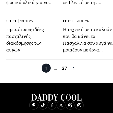
φυσικά υλικά για να
σε 1 λεπτό με την
διακοσμήσεις το σπίτι
τεχνική που έγινε
και να απασχολήσεις το
challenge στο TikTok
ΣΠΙΤΙ
23.03.26
ΣΠΙΤΙ
23.03.26
παιδί
Πρωτότυπες ιδέες
Η τεχνική με το καλσόν
πασχαλινής
που θα κάνει τα
διακόσμησης των
Πασχαλινά σου αυγά να
αυγών
μοιάζουν με έργα
τέχνης
1
…
37