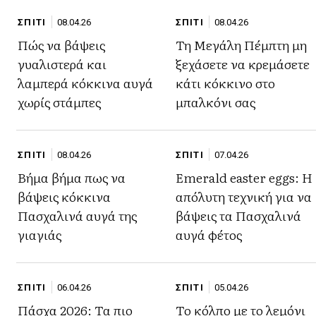
ΣΠΙΤΙ
08.04.26
ΣΠΙΤΙ
08.04.26
Πώς να βάψεις
Τη Μεγάλη Πέμπτη μη
γυαλιστερά και
ξεχάσετε να κρεμάσετε
λαμπερά κόκκινα αυγά
κάτι κόκκινο στο
χωρίς στάμπες
μπαλκόνι σας
ΣΠΙΤΙ
08.04.26
ΣΠΙΤΙ
07.04.26
Βήμα βήμα πως να
Emerald easter eggs: Η
βάψεις κόκκινα
απόλυτη τεχνική για να
Πασχαλινά αυγά της
βάψεις τα Πασχαλινά
γιαγιάς
αυγά φέτος
ΣΠΙΤΙ
06.04.26
ΣΠΙΤΙ
05.04.26
Πάσχα 2026: Τα πιο
Το κόλπο με το λεμόνι