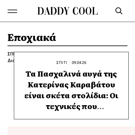
Εποχιακά
ΣΠΙΤΙ
Clean Tips
DIY / Κατασκευές
Διακόσμηση - Οργάνωση
Κήπος
ΣΠΙΤΙ
09.04.26
Τα Πασχαλινά αυγά της
Κατερίνας Καραβάτου
είναι σκέτα στολίδια: Οι
τεχνικές που
χρησιμοποίησε