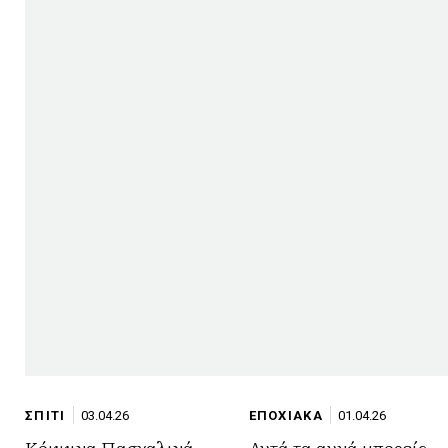
ΣΠΙΤΙ
03.04.26
ΕΠΟΧΙΑΚΑ
01.04.26
Κόκκινα Πασχαλινά
Αυτά τα αυγά μπορείς