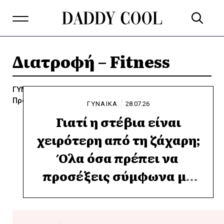
Διατροφή – Fitness
ΓΥΝΑΙΚΑ
Δίαιτα
Μακιγιάζ
Μαλλιά
Μόδα - Shopping
Νύχια
Πρόσωπο - Σώμα
ΓΥΝΑΙΚΑ
28.07.26
Γιατί η στέβια είναι
χειρότερη από τη ζάχαρη;
Όλα όσα πρέπει να
προσέξεις σύμφωνα με
τους ειδικούς