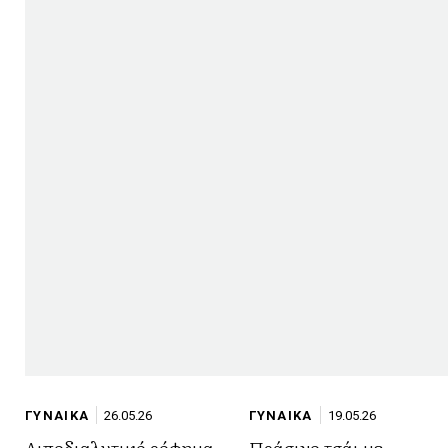
ΓΥΝΑΙΚΑ
26.05.26
ΓΥΝΑΙΚΑ
19.05.26
Λιποδιαλυτικό ρόφημα
Πράσινο τσάι με