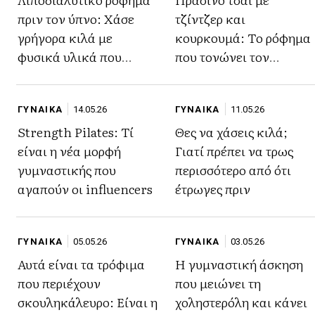
πριν τον ύπνο: Χάσε
τζίντζερ και
γρήγορα κιλά με
κουρκουμά: Το ρόφημα
φυσικά υλικά που
που τονώνει τον
αποτοξινώνουν τον
μεταβολισμό και βοηθά
οργανισμό
στην καύση λίπους
ΓΥΝΑΙΚΑ
14.05.26
ΓΥΝΑΙΚΑ
11.05.26
Strength Pilates: Τί
Θες να χάσεις κιλά;
είναι η νέα μορφή
Γιατί πρέπει να τρως
γυμναστικής που
περισσότερο από ότι
αγαπούν οι influencers
έτρωγες πριν
ΓΥΝΑΙΚΑ
05.05.26
ΓΥΝΑΙΚΑ
03.05.26
Αυτά είναι τα τρόφιμα
Η γυμναστική άσκηση
που περιέχουν
που μειώνει τη
σκουληκάλευρo: Είναι η
χοληστερόλη και κάνει