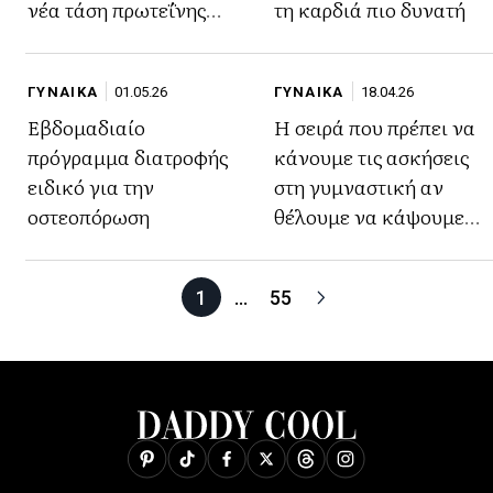
νέα τάση πρωτεΐνης
τη καρδιά πιο δυνατή
σύμφωνα με την
Ευρωπαϊκή Επιτροπή
ΓΥΝΑΙΚΑ
01.05.26
ΓΥΝΑΙΚΑ
18.04.26
Εβδομαδιαίο
Η σειρά που πρέπει να
πρόγραμμα διατροφής
κάνουμε τις ασκήσεις
ειδικό για την
στη γυμναστική αν
οστεοπόρωση
θέλουμε να κάψουμε
λίπος
1
…
55