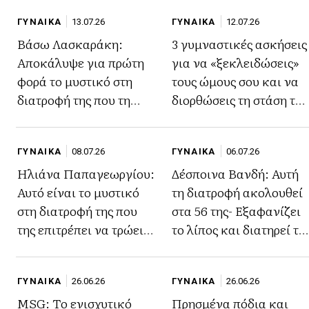
ΓΥΝΑΙΚΑ
13.07.26
ΓΥΝΑΙΚΑ
12.07.26
Βάσω Λασκαράκη:
3 γυμναστικές ασκήσεις
Αποκάλυψε για πρώτη
για να «ξεκλειδώσεις»
φορά το μυστικό στη
τους ώμους σου και να
διατροφή της που τη
διορθώσεις τη στάση του
βοηθά να διατηρήσει τη
σώματος
σιλουέτα της
ΓΥΝΑΙΚΑ
08.07.26
ΓΥΝΑΙΚΑ
06.07.26
Ηλιάνα Παπαγεωργίου:
Δέσποινα Βανδή: Αυτή
Αυτό είναι το μυστικό
τη διατροφή ακολουθεί
στη διατροφή της που
στα 56 της- Εξαφανίζει
της επιτρέπει να τρώει
το λίπος και διατηρεί τη
τα πάντα χωρίς να
σιλουέτα αψεγάδιαστη
παχαίνει
ΓΥΝΑΙΚΑ
26.06.26
ΓΥΝΑΙΚΑ
26.06.26
MSG: Το ενισχυτικό
Πρησμένα πόδια και