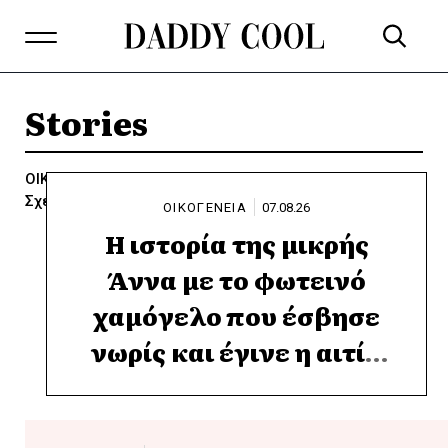
Stories
ΟΙΚΟΓΕΝΕΙΑ
Mπαμπάς
Αποδράσεις
Γάμος - Βάπτιση
Σχέσεις
Ψυχολογία
ΟΙΚΟΓΕΝΕΙΑ
07.08.26
Η ιστορία της μικρής
Άννα με το φωτεινό
χαμόγελο που έσβησε
νωρίς και έγινε η αιτία
να ανακαλυφθεί ένα
ελπιδοφόρο φάρμακο