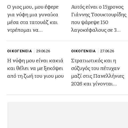
Ο γιος μου, μου έφερε
Αυτός είναι ο 15χρονος
για νύφη μια γυναίκα
Γιάννης Τσουκτουρίδης
μέσα στα τατουάζ και
που ψάρεψε 150
ντρέπομαι να
λαγοκέφαλους σε 3
κυκλοφορήσω
ώρες
ΟΙΚΟΓΕΝΕΙΑ
29.06.26
ΟΙΚΟΓΕΝΕΙΑ
27.06.26
Η νύφη μου είναι κακιά
Στρατιωτικός και η
και θέλει να με ξεκόψει
σύζυγός του πέτυχαν
από τη ζωή του γιου μου
μαζί στις Πανελλήνιες
2026 και γίνονται
παράδειγμα προς
μίμηση- «Τα όνειρα δεν
έχουν ηλικία»