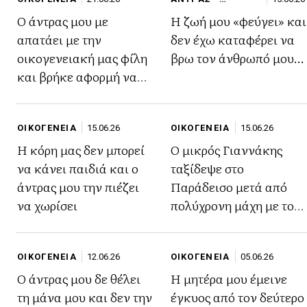
ΓΥΝΑΙΚΑ
Ο άντρας μου με
Η ζωή μου «φεύγει» και
απατάει με την
δεν έχω καταφέρει να
οικογενειακή μας φίλη
βρω τον άνθρωπό μου…
και βρήκε αφορμή να
πάει φέτος μαζί της
διακοπές
ΟΙΚΟΓΕΝΕΙΑ
15.06.26
ΟΙΚΟΓΕΝΕΙΑ
15.06.26
Η κόρη μας δεν μπορεί
Ο μικρός Γιαννάκης
να κάνει παιδιά και ο
ταξίδεψε στο
άντρας μου την πιέζει
Παράδεισο μετά από
να χωρίσει
πολύχρονη μάχη με το
καρκίνο- Τα
συγκλονιστικά λόγια
ΟΙΚΟΓΕΝΕΙΑ
12.06.26
ΟΙΚΟΓΕΝΕΙΑ
05.06.26
της μητέρας
Ο άντρας μου δε θέλει
Η μητέρα μου έμεινε
τη μάνα μου και δεν την
έγκυος από τον δεύτερο