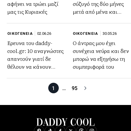
αφήνει να τρώει μαζί
σύζυγό της δύο μήνες
μας τις Κυριακές
μετά από μένα και
ντρέπομαι να
κυκλοφορήσω
ΟΙΚΟΓΕΝΕΙΑ
02.06.26
ΟΙΚΟΓΕΝΕΙΑ
30.05.26
Έρευνα του daddy-
Ο άντρας μου έχει
cool.gr: 10 αναγνώστες
συνέχεια νεύρα και δεν
απαντούν γιατί δε
μπορώ να εξηγήσω τη
θέλουν να κάνουν
συμπεριφορά του
παιδιά
1
…
95