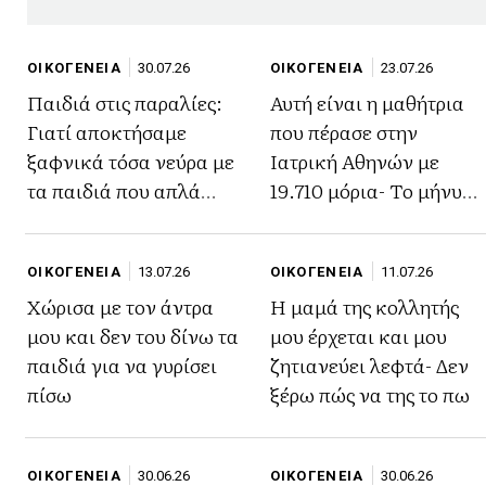
ΟΙΚΟΓΕΝΕΙΑ
30.07.26
ΟΙΚΟΓΕΝΕΙΑ
23.07.26
Παιδιά στις παραλίες:
Αυτή είναι η μαθήτρια
Γιατί αποκτήσαμε
που πέρασε στην
ξαφνικά τόσα νεύρα με
Ιατρική Αθηνών με
τα παιδιά που απλά
19.710 μόρια- Το μήνυμα
παίζουν;
που στέλνει τη κάνει
παράδειγμα για όλους
ΟΙΚΟΓΕΝΕΙΑ
13.07.26
ΟΙΚΟΓΕΝΕΙΑ
11.07.26
Χώρισα με τον άντρα
Η μαμά της κολλητής
μου και δεν του δίνω τα
μου έρχεται και μου
παιδιά για να γυρίσει
ζητιανεύει λεφτά- Δεν
πίσω
ξέρω πώς να της το πω
ΟΙΚΟΓΕΝΕΙΑ
30.06.26
ΟΙΚΟΓΕΝΕΙΑ
30.06.26