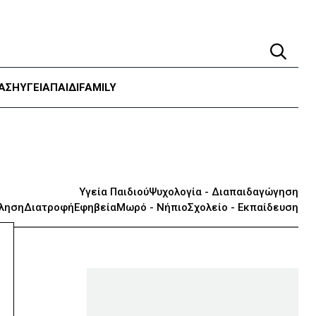
ΑΣΗ
ΥΓΕΊΑ
ΠΑΙΔΙ
FAMILY
Υγεία Παιδιού
Ψυχολογία - Διαπαιδαγώγηση
όληση
Διατροφή
Εφηβεία
Μωρό - Νήπιο
Σχολείο - Εκπαίδευση