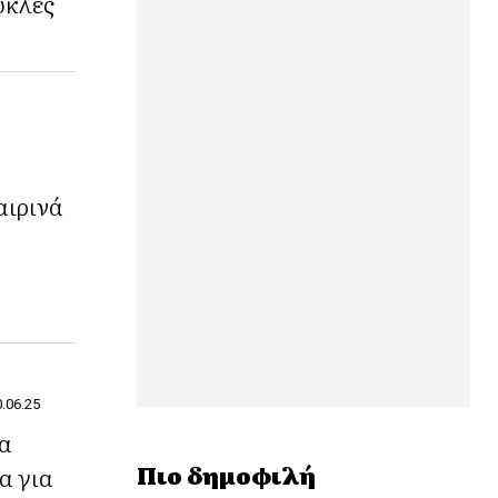
ύκλες
αιρινά
0.06.25
λα
Πιο δημοφιλή
α για