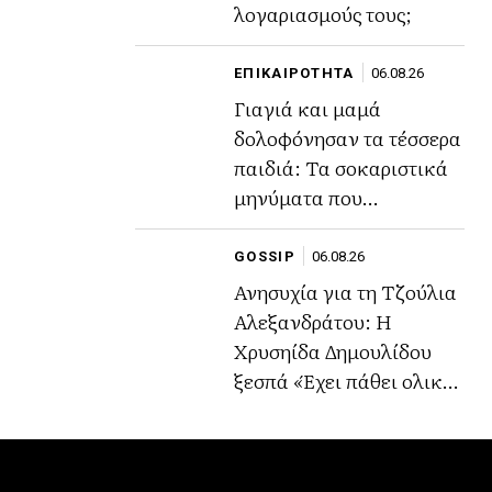
λογαριασμούς τους;
ΕΠΙΚΑΙΡΟΤΗΤΑ
06.08.26
Γιαγιά και μαμά
δολοφόνησαν τα τέσσερα
παιδιά: Τα σοκαριστικά
μηνύματα που
αποκάλυψαν το σχέδιο
τους.
GOSSIP
06.08.26
Ανησυχία για τη Τζούλια
Αλεξανδράτου: Η
Χρυσηίδα Δημουλίδου
ξεσπά «Έχει πάθει ολική
μετάλλαξη. Κάποιος να
τη βοηθήσει»