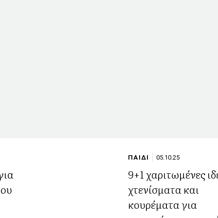
ΠΑΙΔΙ
05.10.25
για
9+1 χαριτωμένες ιδ
που
χτενίσματα και
κουρέματα για