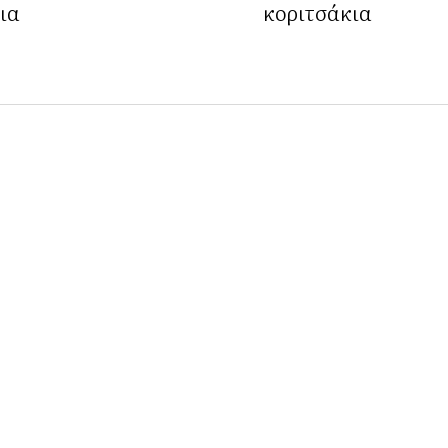
κια
κοριτσάκια