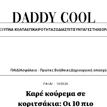
ΈΞΥΠΝΑ ΚΌΛΠΑ
ΕΠΙΚΑΙΡΟΤΗΤΑ
ΖΏΔΙΑ
ΣΠΙΤΙ
ΣΥΝΤΑΓΕΣ
ΤΗΛΕΌΡ
ΠΑΙΔΙ
Ασφάλεια - Πρώτες Βοήθειες
Δημιουργική απασχ
ΠΑΙΔΙ
14.05.26
Καρέ κούρεμα σε
κοριτσάκια: Οι 10 πιο