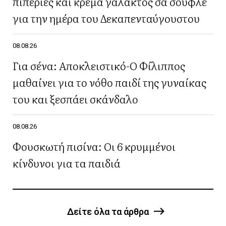
πιπεριές και κρέμα γάλακτος σα σουφλέ
για την ημέρα του Δεκαπενταύγουστου
08.08.26
Για σένα: Αποκλειστικό-Ο Φίλιππος
μαθαίνει για το νόθο παιδί της γυναίκας
του και ξεσπάει σκάνδαλο
08.08.26
Φουσκωτή πισίνα: Οι 6 κρυμμένοι
κίνδυνοι για τα παιδιά
Δείτε όλα τα άρθρα