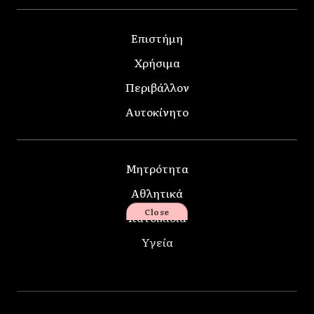
Επιστήμη
Χρήσιμα
Περιβάλλον
Αυτοκίνητο
Μητρότητα
Αθλητικά
Close
Κατοικίδια
Υγεία