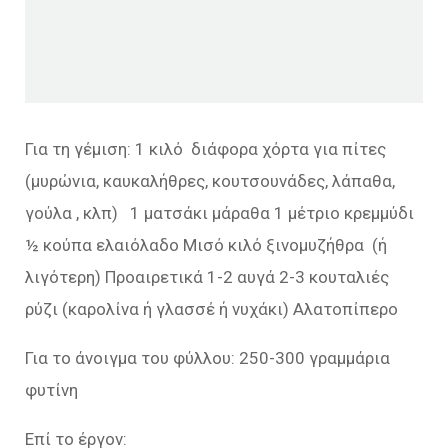
Για τη γέμιση: 1 κιλό διάφορα χόρτα για πίτες
(μυρώνια, καυκαλήθρες, κουτσουνάδες, λάπαθα,
γούλα , κλπ) 1 ματσάκι μάραθα 1 μέτριο κρεμμύδι
½ κούπα ελαιόλαδο Μισό κιλό ξινομυζήθρα (ή
λιγότερη) Προαιρετικά 1-2 αυγά 2-3 κουταλιές
ρύζι (καρολίνα ή γλασσέ ή νυχάκι) Αλατοπίπερο
Για το άνοιγμα του φύλλου: 250-300 γραμμάρια
φυτίνη
Επί το έργον: