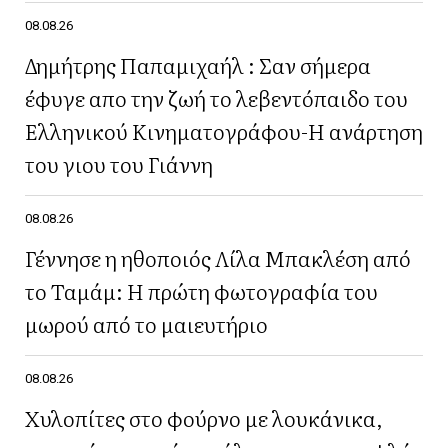
08.08.26
Δημήτρης Παπαμιχαήλ : Σαν σήμερα
έφυγε απο την ζωή το λεβεντόπαιδο του
Ελληνικού Κινηματογράφου-Η ανάρτηση
του γιου του Γιάννη
08.08.26
Γέννησε η ηθοποιός Λίλα Μπακλέση από
το Ταμάμ: Η πρώτη φωτογραφία του
μωρού από το μαιευτήριο
08.08.26
Χυλοπίτες στο φούρνο με λουκάνικα,