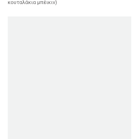
κουταλάκια μπέικιν)