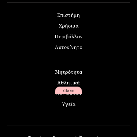
Επιστήμη
Χρήσιμα
Περιβάλλον
Αυτοκίνητο
Μητρότητα
Αθλητικά
Close
Κατοικίδια
Υγεία