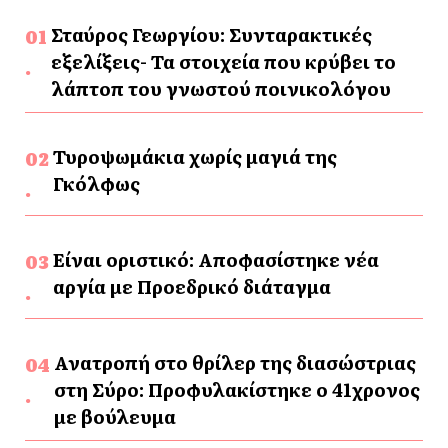
Σταύρος Γεωργίου: Συνταρακτικές
εξελίξεις- Τα στοιχεία που κρύβει το
λάπτοπ του γνωστού ποινικολόγου
Τυροψωμάκια χωρίς μαγιά της
Γκόλφως
Είναι οριστικό: Αποφασίστηκε νέα
αργία με Προεδρικό διάταγμα
Ανατροπή στο θρίλερ της διασώστριας
στη Σύρο: Προφυλακίστηκε ο 41χρονος
με βούλευμα