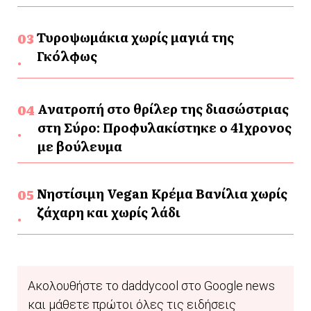
Τυροψωμάκια χωρίς μαγιά της
Γκόλφως
Ανατροπή στο θρίλερ της διασώστριας
στη Σύρο: Προφυλακίστηκε ο 41χρονος
με βούλευμα
Νηστίσιμη Vegan Κρέμα Βανίλια χωρίς
ζάχαρη και χωρίς λάδι
Ακολουθήστε το daddycool στο Google news
και μάθετε πρώτοι όλες τις ειδήσεις