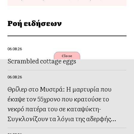
Ροή ειδήσεων
06.08.26
Close
Scrambled cottage eggs
06.08.26
Θρίλερ στο Μυστρά: Η μαρτυρία που
έκαψε τον 55χρονο που κρατούσε το
νεκρό πατέρα του σε καταψύκτη-
Συγκλονίζουν τα λόγια της αδερφής
του(Βίντεο)