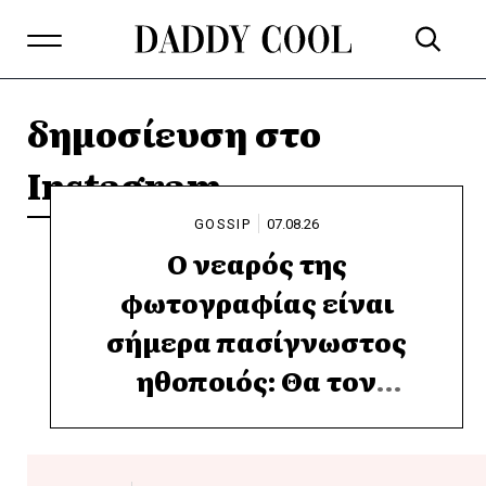
δημοσίευση στο
Instagram
GOSSIP
07.08.26
Ο νεαρός της
φωτογραφίας είναι
σήμερα πασίγνωστος
ηθοποιός: Θα τον
αναγνωρίζατε;