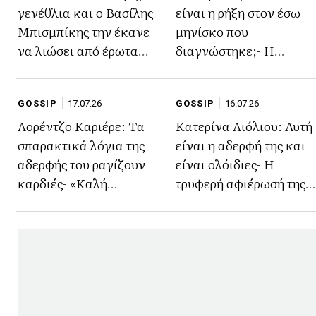
γενέθλια και ο Βασίλης
είναι η ρήξη στον έσω
Μπισμπίκης την έκανε
μηνίσκο που
να λιώσει από έρωτα
διαγνώστηκε;- Η
(φωτο)
εξομολόγησή της
(φωτογραφία)
GOSSIP
17.07.26
GOSSIP
16.07.26
Λορέντζο Καριέρε: Τα
Κατερίνα Λιόλιου: Αυτή
σπαρακτικά λόγια της
είναι η αδερφή της και
αδερφής του ραγίζουν
είναι ολόιδιες- Η
καρδιές- «Καλή
τρυφερή αφιέρωσή της
αντάμωση Λορεντζίνο
(φωτογραφία)
μου..»