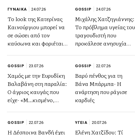
ΓΥΝΑΙΚΑ
24.07.26
GOSSIP
24.07.26
Το look της Κατερίνας
Μιχάλης Χατζηγιάννης:
Καινούργιου μπορεί να
Το πρόβλημα υγείας του
σε σώσει από τον
τραγουδιστή που
καύσωνα και φοριέται
προκάλεσε ανησυχία
από το πρωί μέχρι το
(φωτο)
βράδυ (φωτο)
GOSSIP
23.07.26
GOSSIP
22.07.26
Χαμός με την Ευρυδίκη
Βαρύ πένθος για τη
Βαλαβάνη στη παραλία:
Βάνα Μπάρμπα- Η
Ο άγριος καυγάς που
ανάρτηση που ράγισε
είχε- «Μ…κισμένο,
καρδιές
τσόκαρο και βλήμα»
GOSSIP
22.07.26
ΥΓΕΙΑ
20.07.26
Η Δέσποινα Βανδή έχει
Ελένη Χατζίδου: Τί