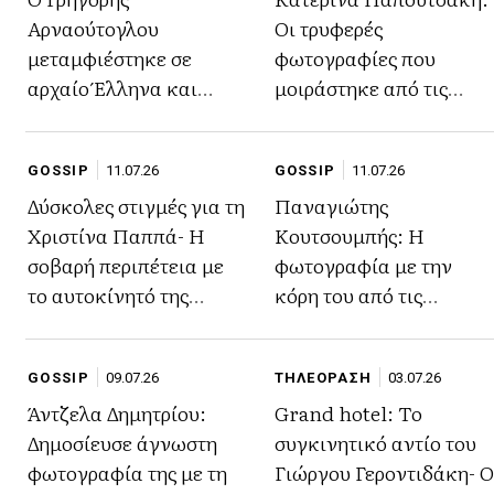
Αρναούτογλου
Οι τρυφερές
μεταμφιέστηκε σε
φωτογραφίες που
αρχαίο Έλληνα και
μοιράστηκε από τις
έγινε viral στο
διακοπές της στη Κύθνο
Instagram (βίντεο)
με τα παιδιά της- Το
GOSSIP
11.07.26
GOSSIP
11.07.26
μαγιό της που
Δύσκολες στιγμές για τη
Παναγιώτης
συζητήθηκε
Χριστίνα Παππά- Η
Κουτσουμπής: Η
σοβαρή περιπέτεια με
φωτογραφία με την
το αυτοκίνητό της
κόρη του από τις
(φωτογραφία)
διακοπές τους στη Πάρο
που μας έκανε να
GOSSIP
09.07.26
ΤΗΛΕΟΡΑΣΗ
03.07.26
λιώσουμε
Άντζελα Δημητρίου:
Grand hotel: Το
Δημοσίευσε άγνωστη
συγκινητικό αντίο του
φωτογραφία της με τη
Γιώργου Γεροντιδάκη- Ο