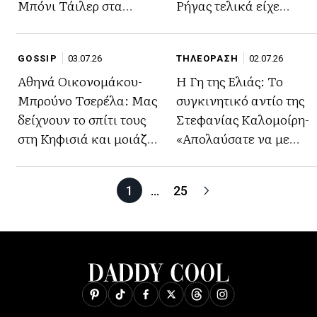
Μπόνι Τάιλερ στα
Ρήγας τελικά είχε
μπουζούκια (φωτο)
πολλούς ανθρώπους
δίπλα στο Φινάλε του
GOSSIP
03.07.26
ΤΗΛΕΟΡΑΣΗ
02.07.26
Αθηνά Οικονομάκου-
Η Γη της Ελιάς: Το
Μπρούνο Τσερέλα: Μας
συγκινητικό αντίο της
δείχνουν το σπίτι τους
Στεφανίας Καλομοίρη-
στη Κηφισιά και μοιάζει
«Απολαύσατε να με
με πραγματικό παλάτι
μισείτε»
(φωτο)
1
…
25