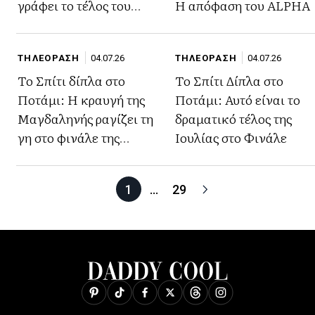
γράφει το τέλος του
Η απόφαση του ALPHA
Οδυσσέα
ΤΗΛΕΟΡΑΣΗ
04.07.26
ΤΗΛΕΟΡΑΣΗ
04.07.26
Το Σπίτι δίπλα στο
Το Σπίτι Δίπλα στο
Ποτάμι: Η κραυγή της
Ποτάμι: Αυτό είναι το
Μαγδαληνής ραγίζει τη
δραματικό τέλος της
γη στο φινάλε της
Ιουλίας στο Φινάλε
σειράς και φανερώνει
το τραγικό Τέλος
1
…
29