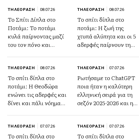
ΤΗΛΕΟΡΑΣΗ
08.07.26
ΤΗΛΕΟΡΑΣΗ
08.07.26
Το Σπίτι Δίπλα στο
Το σπίτι δίπλα στο
Ποτάμι: Το ποτάμι
ποτάμι: Η ζωή της
κυλά παίρνοντας μαζί
χτυπά αλύπητα και οι 5
του τον πόνο και
αδερφές παίρνουν τη
αφήνοντας χώρο για
πιο καθοριστική
ζωή
απόφαση
ΤΗΛΕΟΡΑΣΗ
08.07.26
ΤΗΛΕΟΡΑΣΗ
07.07.26
Το σπίτι δίπλα στο
Ρωτήσαμε το ChatGPT
ποτάμι: Η Θεοδώρα
ποια ήταν η καλύτερη
ενώνει τις αδερφές και
ελληνική σειρά για τη
δίνει και πάλι νόημα
σεζόν 2025-2026 και η
στη ζωή τους
απάντηση μας εξέπληξε
ΤΗΛΕΟΡΑΣΗ
07.07.26
ΤΗΛΕΟΡΑΣΗ
07.07.26
Το σπίτι δίπλα στο
Το σπίτι δίπλα στο