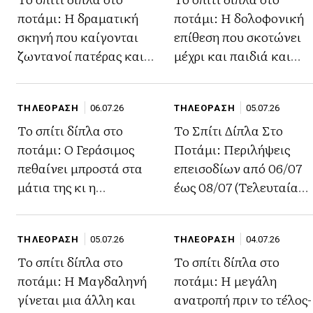
ποτάμι: Η δραματική
ποτάμι: Η δολοφονική
σκηνή που καίγονται
επίθεση που σκοτώνει
ζωντανοί πατέρας και
μέχρι και παιδιά και
γιος
καταστρέφει τις
αδερφές
ΤΗΛΕΟΡΑΣΗ
06.07.26
ΤΗΛΕΟΡΑΣΗ
05.07.26
Το σπίτι δίπλα στο
Το Σπίτι Δίπλα Στο
ποτάμι: Ο Γεράσιμος
Ποτάμι: Περιλήψεις
πεθαίνει μπροστά στα
επεισοδίων από 06/07
μάτια της κι η
έως 08/07 (Τελευταία
Μελισσάνθη λιποθυμά
επεισόδια)
ΤΗΛΕΟΡΑΣΗ
05.07.26
ΤΗΛΕΟΡΑΣΗ
04.07.26
Το σπίτι δίπλα στο
Το σπίτι δίπλα στο
ποτάμι: Η Μαγδαληνή
ποτάμι: Η μεγάλη
γίνεται μια άλλη και
ανατροπή πριν το τέλος-