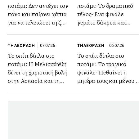
ποτάμι: Δεν αντέχει τον
ποτάμι: Το δραματικό
πόνο και παίρνει χάπια
τέλος- Ένα φινάλε
για να τελειώσει τη ζωή
γεμάτο δάκρυα και
της
πόνο
ΤΗΛΕΟΡΑΣΗ
07.07.26
ΤΗΛΕΟΡΑΣΗ
06.07.26
Το σπίτι δίπλα στο
Το σπίτι δίπλα στο
ποτάμι: Η Μελισσάνθη
ποτάμι: Το τραγικό
δίνει τη χαριστική βολή
φινάλε- Πεθαίνει η
στην Ασπασία και τη
μητέρα τους και μένουν
στέλνει στο βούρκο
ορφανές