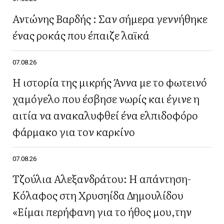
Αντώνης Βαρδής : Σαν σήμερα γεννήθηκε
ένας ροκάς που έπαιζε λαϊκά
07.08.26
Η ιστορία της μικρής Άννα με το φωτεινό
χαμόγελο που έσβησε νωρίς και έγινε η
αιτία να ανακαλυφθεί ένα ελπιδοφόρο
φάρμακο για τον καρκίνο
07.08.26
Τζούλια Αλεξανδράτου: Η απάντηση-
Κόλαφος στη Χρυσηίδα Δημουλίδου
«Είμαι περήφανη για το ήθος μου,την