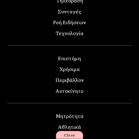
Τηλεοράση
Συνταγές
Ροή Ειδήσεων
Τεχνολογία
Επιστήμη
Χρήσιμα
Περιβάλλον
Αυτοκίνητο
Μητρότητα
Αθλητικά
Close
Κατοικίδια