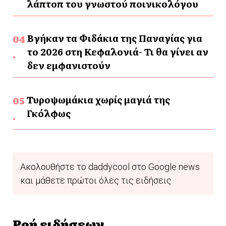
λάπτοπ του γνωστού ποινικολόγου
Βγήκαν τα Φιδάκια της Παναγίας για
το 2026 στη Κεφαλονιά- Τι θα γίνει αν
δεν εμφανιστούν
Τυροψωμάκια χωρίς μαγιά της
Γκόλφως
Ακολουθήστε το daddycool στο Google news
και μάθετε πρώτοι όλες τις ειδήσεις
Ροή ειδήσεων