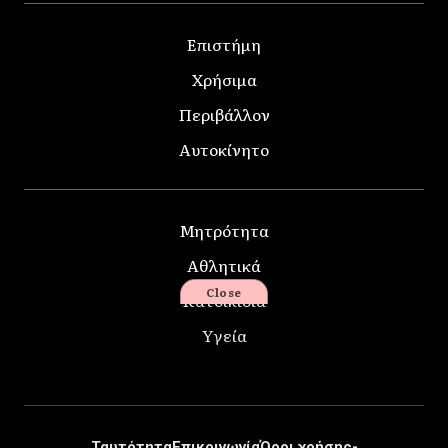
Επιστήμη
Χρήσιμα
Περιβάλλον
Αυτοκίνητο
Μητρότητα
Αθλητικά
Close
Κατοικίδια
Υγεία
Ταυτότητα
Επικοινωνία
Όροι χρήσης-