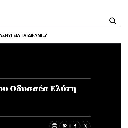
ΑΣΗ
ΥΓΕΊΑ
ΠΑΙΔΙ
FAMILY
ου Οδυσσέα Ελύτη