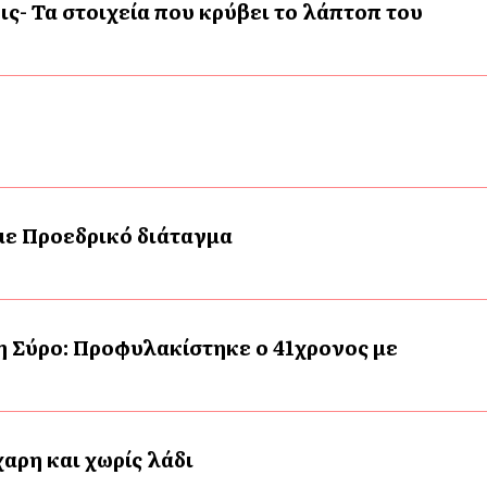
ις- Τα στοιχεία που κρύβει το λάπτοπ του
 με Προεδρικό διάταγμα
η Σύρο: Προφυλακίστηκε ο 41χρονος με
αρη και χωρίς λάδι