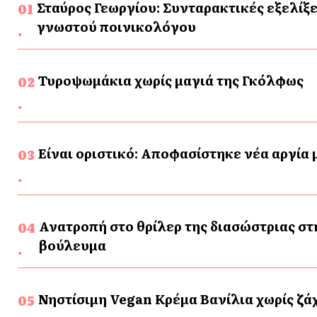
Σταύρος Γεωργίου: Συνταρακτικές εξελίξε
γνωστού ποινικολόγου
Τυροψωμάκια χωρίς μαγιά της Γκόλφως
Είναι οριστικό: Αποφασίστηκε νέα αργία
Ανατροπή στο θρίλερ της διασώστριας στ
βούλευμα
Νηστίσιμη Vegan Κρέμα Βανίλια χωρίς ζάχ