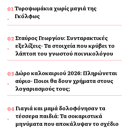
Τυροψωμάκια χωρίς μαγιά της
Γκόλφως
Σταύρος Γεωργίου: Συνταρακτικές
εξελίξεις- Τα στοιχεία που κρύβει το
λάπτοπ του γνωστού ποινικολόγου
Δώρο καλοκαιριού 2026: Πληρώνεται
αύριο- Ποιοι θα δουν χρήματα στους
λογαριασμούς τους;
Γιαγιά και μαμά δολοφόνησαν τα
τέσσερα παιδιά: Τα σοκαριστικά
μηνύματα που αποκάλυψαν το σχέδιο