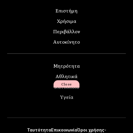
Επιστήμη
Χρήσιμα
Περιβάλλον
Αυτοκίνητο
Μητρότητα
Αθλητικά
Close
Κατοικίδια
Υγεία
Ταυτότητα
Επικοινωνία
Όροι χρήσης-