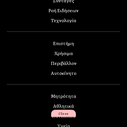
Συνταγές
Ροή Ειδήσεων
Τεχνολογία
Επιστήμη
Χρήσιμα
Περιβάλλον
Αυτοκίνητο
Μητρότητα
Αθλητικά
Close
Κατοικίδια
Υγεία