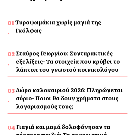
Τυροψωμάκια χωρίς μαγιά της
Γκόλφως
Σταύρος Γεωργίου: Συνταρακτικές
εξελίξεις- Τα στοιχεία που κρύβει το
λάπτοπ του γνωστού ποινικολόγου
Δώρο καλοκαιριού 2026: Πληρώνεται
αύριο- Ποιοι θα δουν χρήματα στους
λογαριασμούς τους;
Γιαγιά και μαμά δολοφόνησαν τα
τέσσερα παιδιά: Τα σοκαριστικά