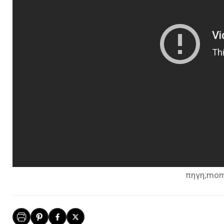
πηγη;mo