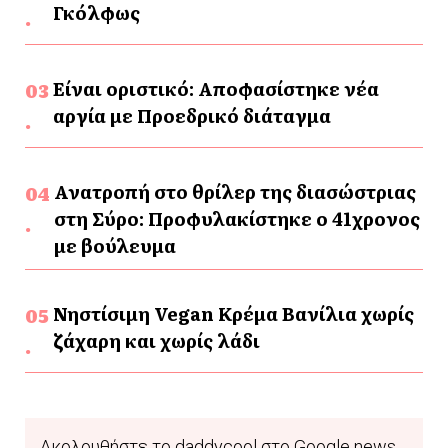
Γκόλφως
Είναι οριστικό: Αποφασίστηκε νέα
αργία με Προεδρικό διάταγμα
Ανατροπή στο θρίλερ της διασώστριας
στη Σύρο: Προφυλακίστηκε ο 41χρονος
με βούλευμα
Νηστίσιμη Vegan Κρέμα Βανίλια χωρίς
ζάχαρη και χωρίς λάδι
Ακολουθήστε το daddycool στο Google news