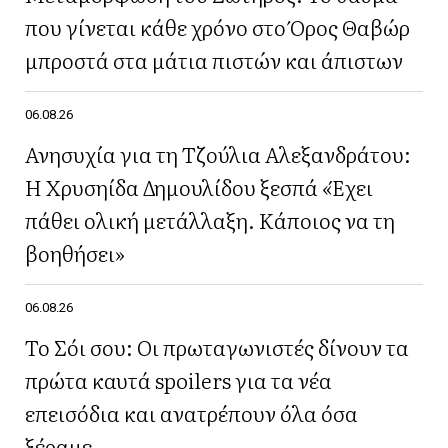
που γίνεται κάθε χρόνο στο Όρος Θαβώρ
μπροστά στα μάτια πιστών και άπιστων
06.08.26
Ανησυχία για τη Τζούλια Αλεξανδράτου:
Η Χρυσηίδα Δημουλίδου ξεσπά «Έχει
πάθει ολική μετάλλαξη. Κάποιος να τη
βοηθήσει»
06.08.26
Το Σόι σου: Οι πρωταγωνιστές δίνουν τα
πρώτα καυτά spoilers για τα νέα
επεισόδια και ανατρέπουν όλα όσα
ξέραμε