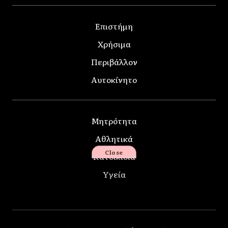
Επιστήμη
Χρήσιμα
Περιβάλλον
Αυτοκίνητο
Μητρότητα
Αθλητικά
Close
Κατοικίδια
Υγεία