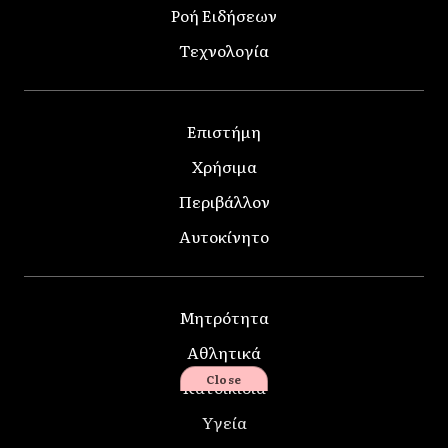
Ροή Ειδήσεων
Τεχνολογία
Επιστήμη
Χρήσιμα
Περιβάλλον
Αυτοκίνητο
Μητρότητα
Αθλητικά
Close
Κατοικίδια
Υγεία