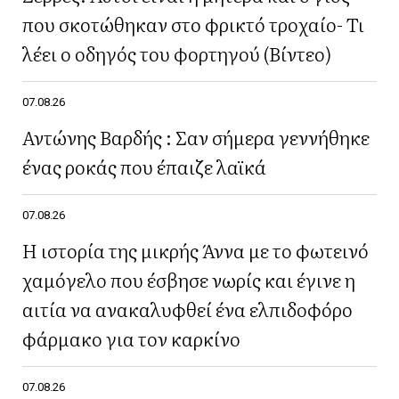
που σκοτώθηκαν στο φρικτό τροχαίο- Τι
λέει ο οδηγός του φορτηγού (Βίντεο)
07.08.26
Αντώνης Βαρδής : Σαν σήμερα γεννήθηκε
ένας ροκάς που έπαιζε λαϊκά
07.08.26
Η ιστορία της μικρής Άννα με το φωτεινό
χαμόγελο που έσβησε νωρίς και έγινε η
αιτία να ανακαλυφθεί ένα ελπιδοφόρο
φάρμακο για τον καρκίνο
07.08.26