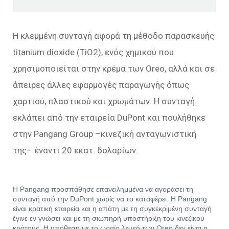
Η κλεμμένη συνταγή αφορά τη μέθοδο παρασκευής
titanium dioxide (TiO2), ενός χημικού που
χρησιμοποιείται στην κρέμα των Oreo, αλλά και σε
άπειρες άλλες εφαρμογές παραγωγής όπως
χαρτιού, πλαστικού και χρωμάτων. Η συνταγή
εκλάπει από την εταιρεία DuPont και πουλήθηκε
στην Pangang Group –κινεζική ανταγωνιστική
της– έναντι 20 εκατ. δολαρίων.
H Pangang προσπάθησε επανειλημμένα να αγοράσει τη
συνταγή από την DuPont χωρίς να το καταφέρει. Η Pangang
είναι κρατική εταιρεία και η απάτη με τη συγκεκριμένη συνταγή
έγινε εν γνώσει και με τη σιωπηρή υποστήριξη του κινεζικού
κράτους. Η υπόθεση με το ωραίο λευκό των Oreo δεν είναι η