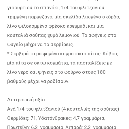
γιαουρτιού το σπανάκι, 1/4 του φλιτζανιού
τριμμένη παρμεζάνα, μία σκελίδα λιωμένο σκόρδο,
λίγο ψιλοκομμένο φρέσκο κρεμμύδι και μία
κουταλιά σούπας χυμό λεμονιού. Το αφήνεις στο
ψυγείο μέχρι να το σερβίρεις.
* Σέρβιρέ τα με ψημένα κομματάκια πίτας. Κόβεις
μία πίτα σε οκτώ κομμάτια, τα πασπαλίζεις με
λίγο νερό και ψήνεις στο φούρνο στους 180
βαθμούς μέχρι να ροδίσουν.
Διατροφική αξία
Aνά 1/4 του φλιτζανιού (4 κουταλιές της σούπας)
Θερμίδες: 71, Υδατάνθρακες: 4,7 γραμμάρια,
Πρωτεΐνη: 6,2 γραμμάρια, Λιπαρά: 2,2 γραμμάρια