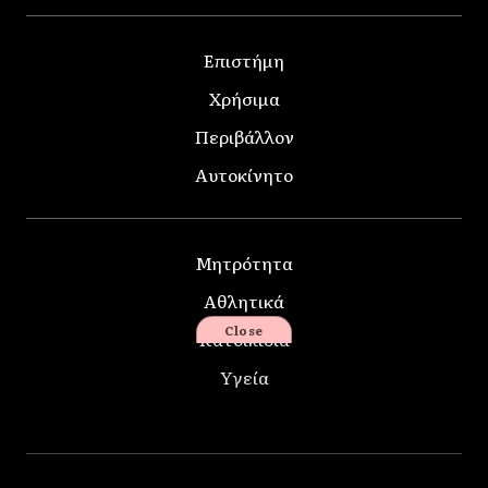
Επιστήμη
Χρήσιμα
Περιβάλλον
Αυτοκίνητο
Μητρότητα
Αθλητικά
Close
Κατοικίδια
Υγεία