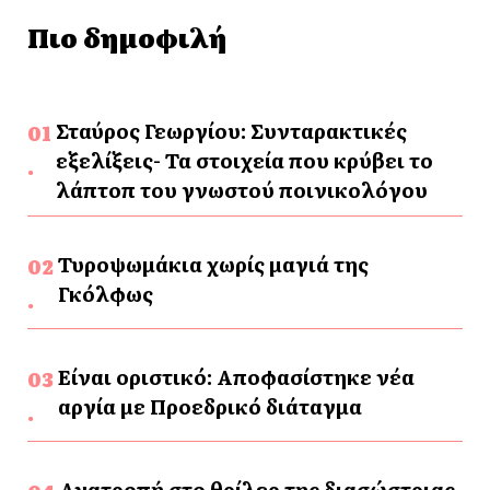
Πιο δημοφιλή
Σταύρος Γεωργίου: Συνταρακτικές
εξελίξεις- Τα στοιχεία που κρύβει το
λάπτοπ του γνωστού ποινικολόγου
Τυροψωμάκια χωρίς μαγιά της
Γκόλφως
Είναι οριστικό: Αποφασίστηκε νέα
αργία με Προεδρικό διάταγμα
Ανατροπή στο θρίλερ της διασώστριας