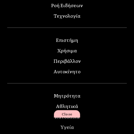
Ροή Ειδήσεων
Τεχνολογία
Επιστήμη
Χρήσιμα
Περιβάλλον
Αυτοκίνητο
Μητρότητα
Αθλητικά
Close
Κατοικίδια
Υγεία