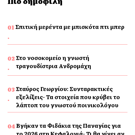
Πιο δημοφιλή
Σπιτική μερέντα με μπισκότα πτι μπερ
Στο νοσοκομείο η γνωστή
τραγουδίστρια Ανδρομάχη
Σταύρος Γεωργίου: Συνταρακτικές
εξελίξεις- Τα στοιχεία που κρύβει το
λάπτοπ του γνωστού ποινικολόγου
Βγήκαν τα Φιδάκια της Παναγίας για
το 2026 στη Κεφαλονιά- Τι θα γίνει αν