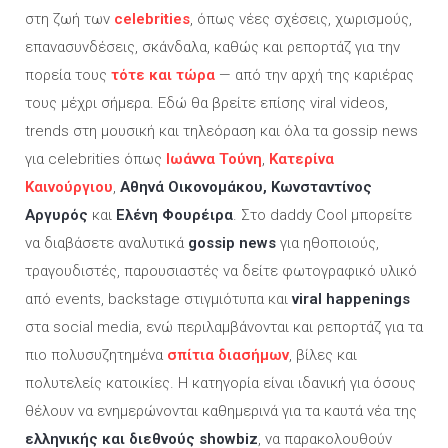
στη ζωή των
celebrities
, όπως νέες σχέσεις, χωρισμούς,
επανασυνδέσεις, σκάνδαλα, καθώς και ρεπορτάζ για την
πορεία τους
τότε και τώρα
— από την αρχή της καριέρας
τους μέχρι σήμερα. Εδώ θα βρείτε επίσης viral videos,
trends στη μουσική και τηλεόραση και όλα τα gossip news
για celebrities όπως
Ιωάννα Τούνη
,
Κατερίνα
Καινούργιου
,
Αθηνά Οικονομάκου, Κωνσταντίνος
Αργυρός
και
Ελένη Φουρέιρα
. Στο daddy Cool μπορείτε
να διαβάσετε αναλυτικά
gossip news
για ηθοποιούς,
τραγουδιστές, παρουσιαστές να δείτε φωτογραφικό υλικό
από events, backstage στιγμιότυπα και
viral happenings
στα social media, ενώ περιλαμβάνονται και ρεπορτάζ για τα
πιο πολυσυζητημένα
σπίτια διασήμων
, βίλες και
πολυτελείς κατοικίες. Η κατηγορία είναι ιδανική για όσους
θέλουν να ενημερώνονται καθημερινά για τα καυτά νέα της
ελληνικής και διεθνούς showbiz
, να παρακολουθούν