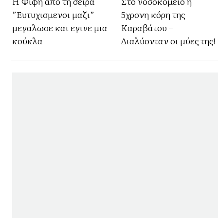
Η Φιφη απο τη σειρα
Στο νοσοκομείο η
”Ευτυχισμενοι μαζι”
5χρονη κόρη της
μεγαλωσε και εγινε μια
Καραβάτου –
κούκλα
Διαλύονταν οι μύες της!