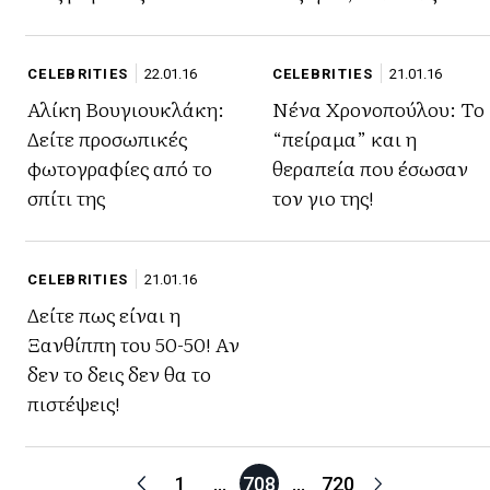
(ΦΩΤΟ)
CELEBRITIES
22.01.16
CELEBRITIES
21.01.16
Αλίκη Βουγιουκλάκη:
Νένα Χρονοπούλου: Το
Δείτε προσωπικές
“πείραμα” και η
φωτογραφίες από το
θεραπεία που έσωσαν
σπίτι της
τον γιο της!
CELEBRITIES
21.01.16
Δείτε πως είναι η
Ξανθίππη του 50-50! Aν
δεν το δεις δεν θα το
πιστέψεις!
1
…
708
…
720