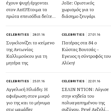
έχουν ψυχή έρχονται
Jolie: Οριστικός
στον Ant1!Έτοιμα τα
χωρισμός για το
πρώτα επεισόδια δείτε
διάσημο ζευγάρι
πως ειναι οι
πρωταγωνιστές σήμερα
CELEBRITIES
28.01.16
CELEBRITIES
27.01.16
Συγκλονίζει το κείμενο
Πατέρας στα 84 ο
της Αντωνίας
Κώστας Βουτσάς –
Καλλιμούκου για τη
Έγκυος η σύντροφός του
μητέρα της
Αλίκη!
CELEBRITIES
25.01.16
CELEBRITIES
22.01.16
Αγγελική Ηλιάδη: Η
ΣΕΛΙΝ ΝΤΙΟΝ: Λύγισε
αφιέρωση στον μικρό
στην κηδεία του
γιο της και το μήνυμα
πολυαγαπημένου της
στις μαμάδες
συζύγου, Ρενέ Ανζελίλ