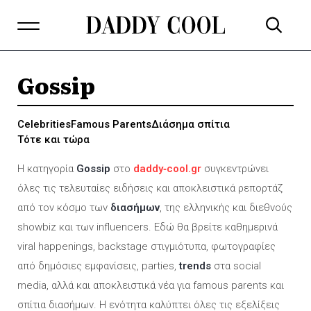
Gossip
Celebrities
Famous Parents
Διάσημα σπίτια
Τότε και τώρα
Η κατηγορία
Gossip
στο
daddy‑cool.gr
συγκεντρώνει
όλες τις τελευταίες ειδήσεις και αποκλειστικά ρεπορτάζ
από τον κόσμο των
διασήμων
, της ελληνικής και διεθνούς
showbiz και των influencers. Εδώ θα βρείτε καθημερινά
viral happenings, backstage στιγμιότυπα, φωτογραφίες
από δημόσιες εμφανίσεις, parties,
trends
στα social
media, αλλά και αποκλειστικά νέα για famous parents και
σπίτια διασήμων. Η ενότητα καλύπτει όλες τις εξελίξεις