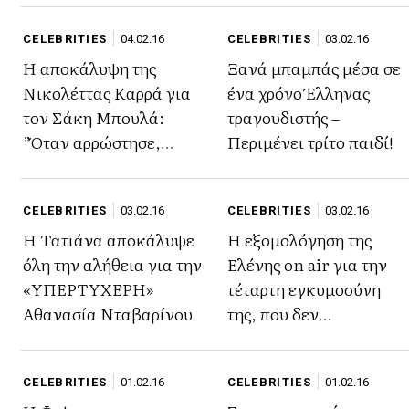
CELEBRITIES
04.02.16
CELEBRITIES
03.02.16
Η αποκάλυψη της
Ξανά μπαμπάς μέσα σε
Νικολέττας Καρρά για
ένα χρόνο Έλληνας
τον Σάκη Μπουλά:
τραγουδιστής –
”Όταν αρρώστησε,
Περιμένει τρίτο παιδί!
ήθελε να…”
CELEBRITIES
03.02.16
CELEBRITIES
03.02.16
Η Τατιάνα αποκάλυψε
Η εξομολόγηση της
όλη την αλήθεια για την
Ελένης on air για την
«ΥΠΕΡΤΥΧΕΡΗ»
τέταρτη εγκυμοσύνη
Αθανασία Νταβαρίνου
της, που δεν
περιμέναμε!
CELEBRITIES
01.02.16
CELEBRITIES
01.02.16