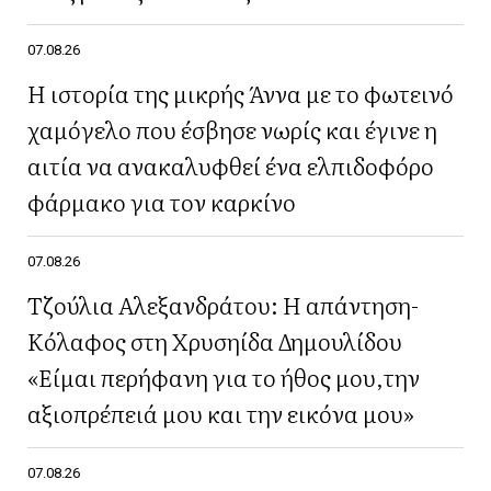
07.08.26
Η ιστορία της μικρής Άννα με το φωτεινό
χαμόγελο που έσβησε νωρίς και έγινε η
αιτία να ανακαλυφθεί ένα ελπιδοφόρο
φάρμακο για τον καρκίνο
07.08.26
Τζούλια Αλεξανδράτου: Η απάντηση-
Κόλαφος στη Χρυσηίδα Δημουλίδου
«Είμαι περήφανη για το ήθος μου,την
αξιοπρέπειά μου και την εικόνα μου»
07.08.26