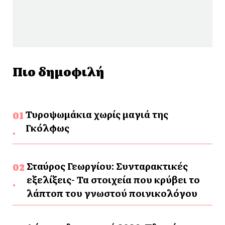
Πιο δημοφιλή
Τυροψωμάκια χωρίς μαγιά της
Γκόλφως
Σταύρος Γεωργίου: Συνταρακτικές
εξελίξεις- Τα στοιχεία που κρύβει το
λάπτοπ του γνωστού ποινικολόγου