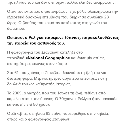
της ηλικίας του και δεν υπήρχαν πολλές ελπίδες ανάρρωσης.
Όταν τον εντόπισε ο φωτογράφος, είχε μόλις ολοκληρώσει την
εξαιρετικά δύσκολη επέμβαση που διήρκησε συνολικά 23
ώρες. Ο βοηθός του κοιμόταν κατάκοπος στη γωνία του
δωματίου.
Ωστόσο, ο Ρελίγκα παρέμενε ξύπνιος, παρακολουθώντας
την πορεία του ασθενούς του.
Η φωτογραφία του Στάνφιλντ κατέληξε στο
περιοδικό
«National Geographic»
και έγινε μία απ’ τις
διασημότερες εικόνες στον κόσμο.
Στα 61 του χρόνια, ο Ζίτκεβιτς, ξεκινούσε τη ζωή του για
δεύτερη φορά. Μερικές ημέρες αργότερα επέστρεψε στη
δουλειά του ως καθηγητής Ιστορίας.
Το 2009, ο γιατρός που του έσωσε τη ζωή, πέθανε από
καρκίνο στους πνεύμονες. Ο 70χρονος Ρελίγκα ήταν μανιακός
καπνιστής επί 50 χρόνια.
Ο Ζίτκεβιτς, σε ηλικία 83 ετών, παρευρέθηκε στην κηδεία,
όπως και ο φωτογράφος Στάνφιλντ.