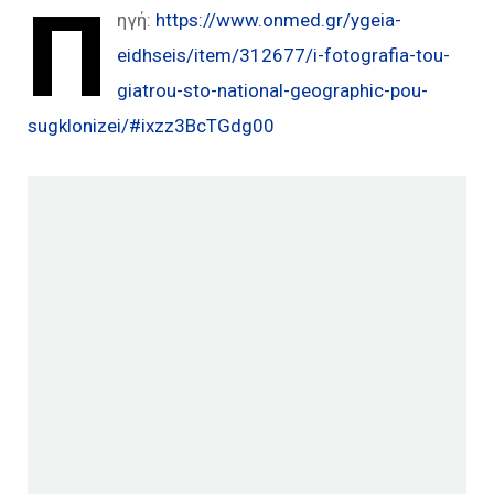
Π
ηγή:
https://www.onmed.gr/ygeia-
eidhseis/item/312677/i-fotografia-tou-
giatrou-sto-national-geographic-pou-
sugklonizei/#ixzz3BcTGdg00