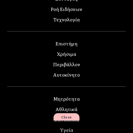
Ροή Ειδήσεων
Τεχνολογία
Επιστήμη
Χρήσιμα
Περιβάλλον
Αυτοκίνητο
Μητρότητα
Αθλητικά
Close
Κατοικίδια
Υγεία