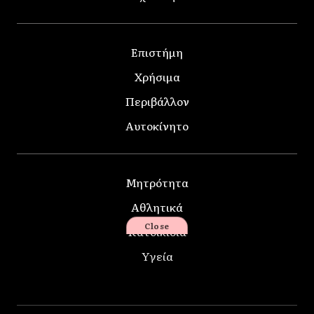
Επιστήμη
Χρήσιμα
Περιβάλλον
Αυτοκίνητο
Μητρότητα
Αθλητικά
Close
Κατοικίδια
Υγεία