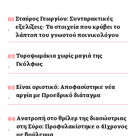
Σταύρος Γεωργίου: Συνταρακτικές
εξελίξεις- Τα στοιχεία που κρύβει το
λάπτοπ του γνωστού ποινικολόγου
Τυροψωμάκια χωρίς μαγιά της
Γκόλφως
Είναι οριστικό: Αποφασίστηκε νέα
αργία με Προεδρικό διάταγμα
Ανατροπή στο θρίλερ της διασώστριας
στη Σύρο: Προφυλακίστηκε ο 41χρονος
με βούλευμα