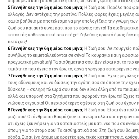
απρόσμενα και η αισθηματική σου ζωή είναι γεμάτη από εκπλήξει
5
Γεννήθηκες την 5η ημέρα του μήνα;
Η ζωή σου: Παρόλο που φαί
αλλαγές. Δεν αντέχεις την ρουτίνα! Πολλές φορές έχεις μεγάλη 
καμία βοήθεια με αποτέλεσμα να μην υπολογίζεις την γνώμη των 
ζωή σου και αυτό είναι κάτι που το κάνεις πάντα! Τα αισθηματικά
κατακτάς κάθε ερωτικό σου στόχο! Ζηλεύεις αρκετά όμως δεν αφ
πετύχεις!
6
Γεννήθηκες την 6η ημέρα του μήνα;
Η ζωή σου: Λειτουργείς πο
συνήθως το εκμεταλλεύονται σε σένα! Το κουράγιο και η αφοσίω
πραγματικά μοναδική! Τα αισθηματικά σου: Δεν είσαι και το πιο 
τιμιότητα που έχεις στον έρωτα, αργά ή γρήγορα καταφέρνεις να 
7
Γεννήθηκες την 7η ημέρα του μήνα;
Η ζωή σου: Έχεις μεγάλες ε
τους αδύναμους και να δώσεις την αγάπη σου σε όποιον την έχει
δύσκολη – σκληρή πλευρά σου που δεν είναι άλλη από το πείσμα 
αλλά και υπομονή στα ζητήματα που αφορούν τον έρωτα! Έχεις το
νιώσεις σιγουριά! Οι περισσότερες σχέσεις στη ζωή σου έχουν π
8
Γεννήθηκες την 8η ημέρα του μήνα;
Η ζωή σου: Είσαι ένα πολύ 
μαζί σου! Οι άνθρωποι θαυμάζουν το πνεύμα αλλά και την φαντα
ότι έχεις ξεκινήσει για να καταπιαστείς με κάτι νέο που σε ενθ
άποψη για το άτομο σου! Τα αισθηματικά σου: Στη ζωή σου θα με
άδοξα. Είσαι ένα άτομο με αρκετές ερωτικές κατακτήσεις, αρέσε