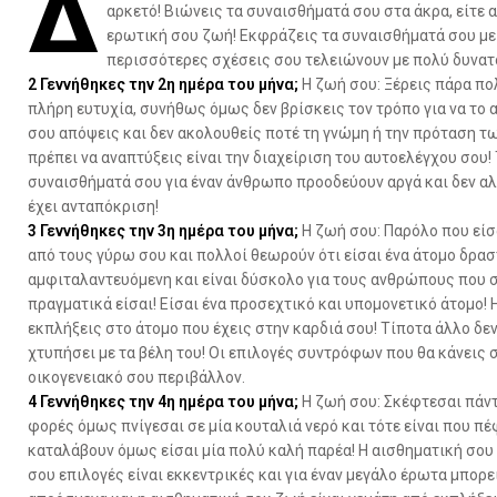
Δ
αρκετό! Βιώνεις τα συναισθήματά σου στα άκρα, είτε 
ερωτική σου ζωή! Εκφράζεις τα συναισθήματά σου με π
περισσότερες σχέσεις σου τελειώνουν με πολύ δυνατ
2
Γεννήθηκες την 2η ημέρα του μήνα;
Η ζωή σου: Ξέρεις πάρα πολ
πλήρη ευτυχία, συνήθως όμως δεν βρίσκεις τον τρόπο για να το 
σου απόψεις και δεν ακολουθείς ποτέ τη γνώμη ή την πρόταση τ
πρέπει να αναπτύξεις είναι την διαχείριση του αυτοελέγχου σου!
συναισθήματά σου για έναν άνθρωπο προοδεύουν αργά και δεν αλλ
έχει ανταπόκριση!
3
Γεννήθηκες την 3η ημέρα του μήνα;
Η ζωή σου: Παρόλο που είσ
από τους γύρω σου και πολλοί θεωρούν ότι είσαι ένα άτομο δρα
αμφιταλαντευόμενη και είναι δύσκολο για τους ανθρώπους που σ
πραγματικά είσαι! Είσαι ένα προσεχτικό και υπομονετικό άτομο! 
εκπλήξεις στο άτομο που έχεις στην καρδιά σου! Τίποτα άλλο δεν
χτυπήσει με τα βέλη του! Οι επιλογές συντρόφων που θα κάνεις 
οικογενειακό σου περιβάλλον.
4
Γεννήθηκες την 4η ημέρα του μήνα;
Η ζωή σου: Σκέφτεσαι πάντα
φορές όμως πνίγεσαι σε μία κουταλιά νερό και τότε είναι που π
καταλάβουν όμως είσαι μία πολύ καλή παρέα! Η αισθηματική σου 
σου επιλογές είναι εκκεντρικές και για έναν μεγάλο έρωτα μπορε