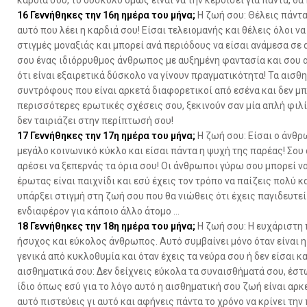
καρδιά σου, το δύσκολο όμως είναι να την κερδίσει για πάντα, θα
16
Γεννήθηκες την 16η ημέρα του μήνα;
Η ζωή σου: Θέλεις πάντα
αυτό που λέει η καρδιά σου! Είσαι τελειομανής και θέλεις όλοι ν
στιγμές μοναξιάς και μπορεί ανά περιόδους να είσαι ανάμεσα σε
σου ένας ιδιόρρυθμος άνθρωπος με αυξημένη φαντασία και σου αρ
ότι είναι εξαιρετικά δύσκολο να γίνουν πραγματικότητα! Τα αισ
συντρόφους που είναι αρκετά διαφορετικοί από εσένα και δεν μ
περισσότερες ερωτικές σχέσεις σου, ξεκινούν σαν μία απλή φιλ
δεν ταιριάζει στην περίπτωσή σου!
17
Γεννήθηκες την 17η ημέρα του μήνα;
Η ζωή σου: Είσαι ο άνθρ
μεγάλο κοινωνικό κύκλο και είσαι πάντα η ψυχή της παρέας! Σου 
αρέσει να ξεπερνάς τα όρια σου! Οι άνθρωποι γύρω σου μπορεί ν
έρωτας είναι παιχνίδι και εσύ έχεις τον τρόπο να παίζεις πολύ 
υπάρξει στιγμή στη ζωή σου που θα νιώθεις ότι έχεις παγιδευτεί
ενδιαφέρον για κάποιο άλλο άτομο …
18
Γεννήθηκες την 18η ημέρα του μήνα;
Η ζωή σου: Η ευχάριστη 
ήσυχος και εύκολος άνθρωπος. Αυτό συμβαίνει μόνο όταν είναι η
γενικά από κυκλοθυμία και όταν έχεις τα νεύρα σου ή δεν είσαι κ
αισθηματικά σου: Δεν δείχνεις εύκολα τα συναισθήματά σου, έστ
ίδιο όπως εσύ για το λόγο αυτό η αισθηματική σου ζωή είναι αρκ
αυτό πιστεύεις γι αυτό και αφήνεις πάντα το χρόνο να κρίνει τη