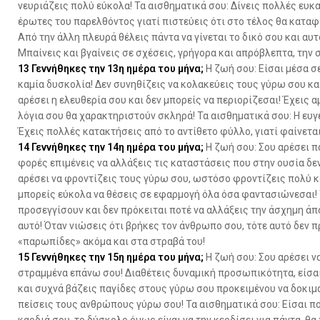
νευριάζεις πολύ εύκολα! Τα αισθηματικά σου: Δίνεις πολλές ευκ
έρωτες του παρελθόντος γιατί πιστεύεις ότι στο τέλος θα καταφέ
Από την άλλη πλευρά θέλεις πάντα να γίνεται το δικό σου και αυ
Μπαίνεις και βγαίνεις σε σχέσεις, γρήγορα και απρόβλεπτα, την σ
13
Γεννήθηκες την 13η ημέρα του μήνα;
Η ζωή σου: Είσαι μέσα σ
καμία δυσκολία! Δεν συνηθίζεις να κολακεύεις τους γύρω σου κα
αρέσει η ελευθερία σου και δεν μπορείς να περιορίζεσαι! Έχεις 
λόγια σου θα χαρακτηριστούν σκληρά! Τα αισθηματικά σου: Η ευγέ
Έχεις πολλές κατακτήσεις από το αντίθετο φύλλο, γιατί φαίνεται
14
Γεννήθηκες την 14η ημέρα του μήνα;
Η ζωή σου: Σου αρέσει πά
φορές επιμένεις να αλλάξεις τις καταστάσεις που στην ουσία δε
αρέσει να φροντίζεις τους γύρω σου, ωστόσο φροντίζεις πολύ κα
μπορείς εύκολα να θέσεις σε εφαρμογή όλα όσα φαντασιώνεσαι! Τ
προσεγγίσουν και δεν πρόκειται ποτέ να αλλάξεις την άσχημη άπο
αυτό! Όταν νιώσεις ότι βρήκες τον άνθρωπο σου, τότε αυτό δεν πρ
«παρωπίδες» ακόμα και στα στραβά του!
15
Γεννήθηκες την 15η ημέρα του μήνα;
Η ζωή σου: Σου αρέσει να
στραμμένα επάνω σου! Διαθέτεις δυναμική προσωπικότητα, είσαι 
και συχνά βάζεις παγίδες στους γύρω σου προκειμένου να δοκιμ
πείσεις τους ανθρώπους γύρω σου! Τα αισθηματικά σου: Είσαι π