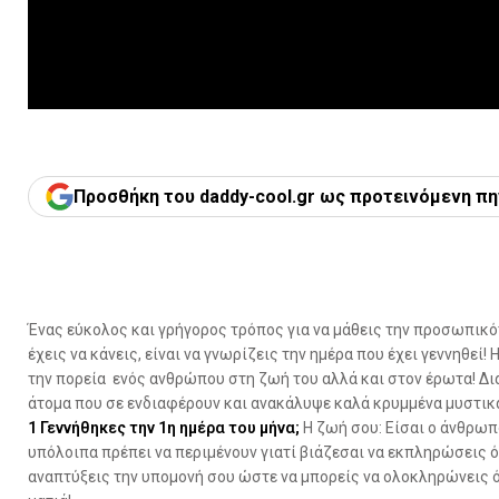
Προσθήκη του daddy-cool.gr ως προτεινόμενη πη
Ένας εύκολος και γρήγορος τρόπος για να μάθεις την προσωπικό
έχεις να κάνεις, είναι να γνωρίζεις την ημέρα που έχει γεννηθεί
την πορεία ενός ανθρώπου στη ζωή του αλλά και στον έρωτα! Διά
άτομα που σε ενδιαφέρουν και ανακάλυψε καλά κρυμμένα μυστικά
1
Γεννήθηκες την 1η ημέρα του μήνα;
Η ζωή σου: Είσαι ο άνθρωπο
υπόλοιπα πρέπει να περιμένουν γιατί βιάζεσαι να εκπληρώσεις ότ
αναπτύξεις την υπομονή σου ώστε να μπορείς να ολοκληρώνεις ότ