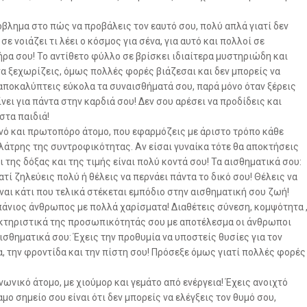
όβλημα στο πώς να προβάλεις τον εαυτό σου, πολύ απλά γιατί δεν
ε νοιάζει τι λέει ο κόσμος για σένα, για αυτό και πολλοί σε
ρα σου! Το αντίθετο φύλλο σε βρίσκει ιδιαίτερα μυστηριώδη και
 να ξεχωρίζεις, όμως πολλές φορές βιάζεσαι και δεν μπορείς να
αποκαλύπτεις εύκολα τα συναισθήματά σου, παρά μόνο όταν ξέρεις
νει για πάντα στην καρδιά σου! Δεν σου αρέσει να προδίδεις και
στα παιδιά!
ανό και πρωτοπόρο άτομο, που εφαρμόζεις με άριστο τρόπο κάθε
ι λάτρης της συντροφικότητας. Αν είσαι γυναίκα τότε θα αποκτήσεις
 της δόξας και της τιμής είναι πολύ κοντά σου! Τα αισθηματικά σου:
ί ζηλεύεις πολύ ή θέλεις να περνάει πάντα το δικό σου! Θέλεις να
ίναι κάτι που τελικά στέκεται εμπόδιο στην αισθηματική σου ζωή!
πάνιος άνθρωπος με πολλά χαρίσματα! Διαθέτεις σύνεση, κομψότητα 
ακτηριστικά της προσωπικότητάς σου με αποτέλεσμα οι άνθρωποι
ισθηματικά σου: Έχεις την προθυμία να υποστείς θυσίες για τον
, την φροντίδα και την πίστη σου! Πρόσεξε όμως γιατί πολλές φορές
νωνικό άτομο, με χιούμορ και γεμάτο από ενέργεια! Έχεις ανοιχτό
μο σημείο σου είναι ότι δεν μπορείς να ελέγξεις τον θυμό σου,