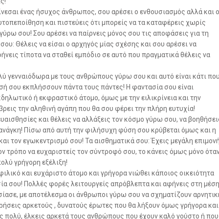
ς!
νεσαι ένας ήσυχος άνθρωπος, σου αρέσει ο ενθουσιασμός αλλά και ο
αυτοπεποίθηση και πιστεύεις ότι μπορείς να τα καταφέρεις χωρίς
γύρω σου! Σου αρέσει να παίρνεις μόνος σου τις αποφάσεις για τη
 σου: Θέλεις να είσαι ο αρχηγός μίας σχέσης και σου αρέσει να
ήνεις τίποτα να σταθεί εμπόδιο σε αυτό που πραγματικά θέλεις να
λύ γενναιόδωρα με τους ανθρώπους γύρω σου και αυτό είναι κάτι πο
σή σου εκπλήσσουν πάντα τους πάντες! Η φαντασία σου είναι
εκδηλωτικό ή εκφραστικό άτομο, όμως με την ειλικρίνεια και την
βρεις την αληθινή αγάπη που θα σου φέρει την πλήρη ευτυχία!
υαισθησίες και θέλεις να αλλάξεις τον κόσμο γύρω σου, να βοηθήσει
 ανάγκη! Πίσω από αυτή την φιλήσυχη φύση σου κρύβεται όμως και η
και τον εγωκεντρισμό σου! Τα αισθηματικά σου: Έχεις μεγάλη επιμον
ν τρόπο να ευχαριστείς τον σύντροφό σου, το κάνεις όμως μόνο ότα
ολύ γρήγορη εξέλιξη!
φιλικό και ευχάριστο άτομο και γρήγορα νιώθει κάποιος οικειότητα
σία σου! Πολλές φορές λειτουργείς απρόβλεπτα και αφήνεις στη μέσ
ουσίασε, με αποτέλεσμα οι άνθρωποι γύρω σου να σχηματίζουν αρνητικ
τρήσεις αρκετούς , δυνατούς έρωτες που θα λήξουν όμως γρήγορα και
ις πολύ, έλκεις αρκετά τους ανθρώπους που έχουν καλό γούστο ή που