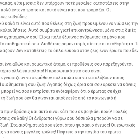
αγαπάς, είτε μισείς δεν υπάρχουν ποτέ μεσαίες καταστάσεις στην
ολύ έντονο τρόπο και αυτό είναι κάτι που τρομάζει. Οι
ούς καβγάδες.
ύ καλά τι είναι αυτό που θέλεις στη ζωή προκειμένου να νιώσεις τη
ακολουθήσεις. Αυτό συμβαίνει γιατί επικεντρώνεσαι μόνο στις δικές
ων αγαπημένων σου! Είσαι πολύ έξυπνος άνθρωπος το μόνο που
 Τα αισθηματικά σου: Διαθέτεις ρομαντισμό, πίστη και σταθερότητα. Τ
άζουν! Δεν καταθέτεις τα όπλα εύκολα όταν ζεις έναν έρωτα που δε
αι ένα αθώο και ρομαντικό άτομο, οι προθέσεις σου παρεξηγούνται
στήριο αλλά επιπόλαιο! Η προσωπικότητά σου είναι
ε γνωρίζουν να σε μάθουν πολύ καλά και να καταλάβουν ποιος
Η αισθηματική σου ζωή: Αγαπάς δίχως όρια και σου αρέσει να κάνεις
 μπορεί να σου κεντρίσει το ενδιαφέρον ότι ο έρωτας σε έχει
στη ζωή σου δεν θα γίνονται αποδεκτές από το κοινωνικό ή
 πριν δράσεις και αυτό είναι κάτι που σε βοηθάει πολύ! Πολλές
έφτεις σε λάθη! Οι άνθρωποι γύρω σου δύσκολα μπορούν να σε
ζωή: Στα αισθηματικά σου είσαι όπου φυσάει ο άνεμος! Οι ερωτικές
ίς να κάνεις μεγάλες τρέλες! Πέφτεις στην παγίδα του έρωτα