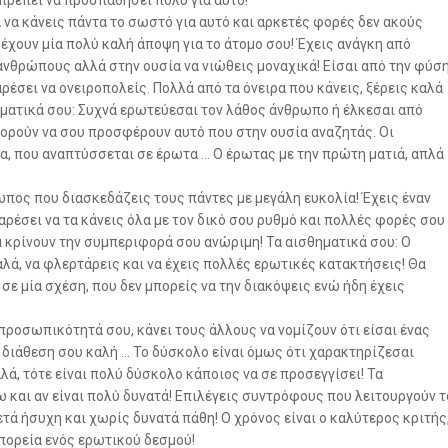
 πρέπει να προσπαθήσει πολύ για αυτό!
 να κάνεις πάντα το σωστό για αυτό και αρκετές φορές δεν ακούς
α έχουν μία πολύ καλή άποψη για το άτομο σου! Έχεις ανάγκη από
 ανθρώπους αλλά στην ουσία να νιώθεις μοναχικά! Είσαι από την φύσ
έσει να ονειροπολείς. Πολλά από τα όνειρα που κάνεις, ξέρεις καλά
θηματικά σου: Συχνά ερωτεύεσαι τον λάθος άνθρωπο ή έλκεσαι από
πορούν να σου προσφέρουν αυτό που στην ουσία αναζητάς. Οι
ία, που αναπτύσσεται σε έρωτα … Ο έρωτας με την πρώτη ματιά, απλά
ωπος που διασκεδάζεις τους πάντες με μεγάλη ευκολία! Έχεις έναν
αρέσει να τα κάνεις όλα με τον δικό σου ρυθμό και πολλές φορές σου
α κρίνουν την συμπεριφορά σου ανώριμη! Τα αισθηματικά σου: Ο
καλά, να φλερτάρεις και να έχεις πολλές ερωτικές κατακτήσεις! Θα
 σε μία σχέση, που δεν μπορείς να την διακόψεις ενώ ήδη έχεις
προσωπικότητά σου, κάνει τους άλλους να νομίζουν ότι είσαι ένας
 διάθεση σου καλή … Το δύσκολο είναι όμως ότι χαρακτηρίζεσαι
αλά, τότε είναι πολύ δύσκολο κάποιος να σε προσεγγίσει! Τα
ω και αν είναι πολύ δυνατά! Επιλέγεις συντρόφους που λειτουργούν τ
ετά ήσυχη και χωρίς δυνατά πάθη! Ο χρόνος είναι ο καλύτερος κριτής
ν πορεία ενός ερωτικού δεσμού!