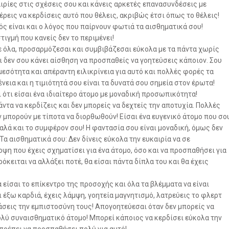
αιρίες στις σχέσεις σου και κάνεις αρκετές επανασυνδέσεις με
ρεις να κερδίσεις αυτό που θέλεις, ακριβώς έτσι όπως το θέλεις!
τός είναι και ο λόγος που παίρνουν φωτιά τα αισθηματικά σου!
τιγμή που κανείς δεν το περιμένει!
ε όλα, προσαρμόζεσαι και συμβιβάζεσαι εύκολα με τα πάντα χωρίς
ι δεν σου κάνει αίσθηση να προσπαθείς να γοητεύσεις κάποιον. Σου
αμεσότητα και απέραντη ειλικρίνεια για αυτό και πολλές φορές τα
νεια και η τιμιότητά σου είναι τα δυνατά σου σημεία στον έρωτα!
 ότι είσαι ένα ιδιαίτερο άτομο με μοναδική προσωπικότητα!
ντα να κερδίζεις και δεν μπορείς να δεχτείς την αποτυχία. Πολλές
ν μπορούν με τίποτα να διορθωθούν! Είσαι ένα ευγενικό άτομο που σο
λά και το συμφέρον σου! Η φαντασία σου είναι μοναδική, όμως δεν
α αισθηματικά σου: Δεν δίνεις εύκολα την ευκαιρία να σε
ψη που έχεις σχηματίσει για ένα άτομο, όσο και να προσπαθήσει για
όκειται να αλλάξει ποτέ, θα είσαι πάντα δίπλα του και θα έχεις
 είσαι το επίκεντρο της προσοχής και όλα τα βλέμματα να είναι
έξω καρδιά, έχεις λάμψη, γοητεία μαγνητισμό, λατρεύεις το φλερτ
άσεις την εμπιστοσύνη τους! Απογοητεύεσαι όταν δεν μπορείς να
ολύ συναισθηματικό άτομο! Μπορεί κάποιος να κερδίσει εύκολα την