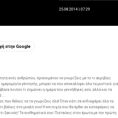
25.08.2014 | 07:29
γή στην Google
τητα ενός ανθρώπου, προκειμένου να γνωρίζεις με το τι ακριβώς
! Η ημερομηνία γέννησής, μπορεί να σου αποκαλύψει όλα τα μυστικά γι
βασε λοιπόν τι σημαίνει η ημέρα που γεννήθηκες εσύ, αλλά και τα
 ….
ς που θέλεις να τα γνωρίζεις όλα! Όταν κάτι σε ενδιαφέρει όλα τα
ι βάλεις στο μυαλό σου! Η επιτυχία σου θα έρθει αν καταφέρεις να
ι ξεκινάς! Τα αισθηματικά σου: Πιστεύεις στον έρωτα με την πρώτη