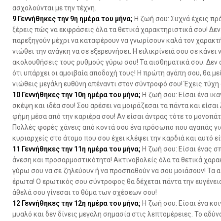
ασχολούνται με την τέχνη.
9
Γεννήθηκες την 9η ημέρα του μήνα;
Η ζωή σου: Συχνά έχεις πρ
ξέρεις πώς να εκφράσεις όλα τα θετικά χαρακτηριστικά σου! Δεν σ
παρεξηγούν μέχρι να καταφέρουν να γνωρίσουν καλά τον χαρακτή
νιώθει την ανάγκη να σε εξερευνήσει. Η ειλικρίνειά σου σε κάνει
ακολουθήσεις τους ρυθμούς γύρω σου! Τα αισθηματικά σου: Δεν 
ότι υπάρχει οι αμοιβαία αποδοχή τους! Η πρώτη αγάπη σου, θα μεί
νιώθεις μεγάλη ευθύνη απέναντι στον σύντροφό σου! Έχεις τύχη 
10
Γεννήθηκες την 10η ημέρα του μήνα;
Η ζωή σου: Είσαι ένα ικ
σκέψη και ιδέα σου! Σου αρέσει να μοιράζεσαι τα πάντα και είσα
φήμη μέσα από την καριέρα σου! Αν είσαι άντρας τότε το μονοπάτι
Πολλές φορές χάνεις από κοντά σου ένα πρόσωπο που αγαπάς γιατ
κυριαρχείς στο άτομο που σου έχει κλέψει την καρδιά και αυτό ε
11
Γεννήθηκες την 11η ημέρα του μήνα;
Η ζωή σου: Είσαι ένας σ
άνεση και προσαρμοστικότητα! Ακτινοβολείς όλα τα θετικά χαρ
γύρω σου να σε ζηλεύουν ή να προσπαθούν να σου μοιάσουν! Τα α
έρωτα! Ο ερωτικός σου σύντροφος θα δέχεται πάντα την ευγένεια
άθελά σου γίνεσαι το θύμα των σχέσεων σου!
12
Γεννήθηκες την 12η ημέρα του μήνα;
Η ζωή σου: Είσαι ένα κοι
μυαλό και δεν δίνεις μεγάλη σημασία στις λεπτομέρειες. Το αδύνα