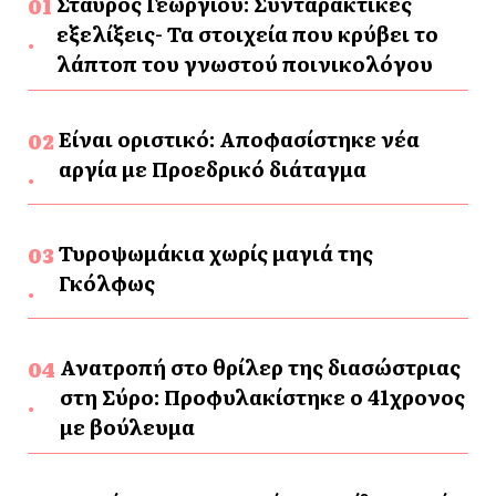
Σταύρος Γεωργίου: Συνταρακτικές
εξελίξεις- Τα στοιχεία που κρύβει το
λάπτοπ του γνωστού ποινικολόγου
Είναι οριστικό: Αποφασίστηκε νέα
αργία με Προεδρικό διάταγμα
Τυροψωμάκια χωρίς μαγιά της
Γκόλφως
Ανατροπή στο θρίλερ της διασώστριας
στη Σύρο: Προφυλακίστηκε ο 41χρονος
με βούλευμα