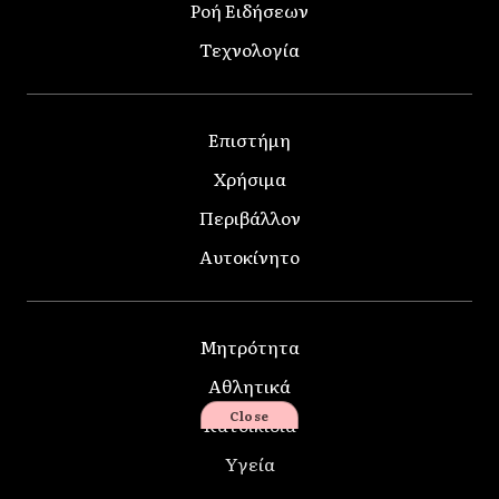
Ροή Ειδήσεων
Τεχνολογία
Επιστήμη
Χρήσιμα
Περιβάλλον
Αυτοκίνητο
Μητρότητα
Αθλητικά
Close
Κατοικίδια
Υγεία