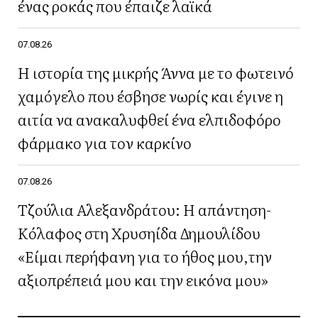
ένας ροκάς που έπαιζε λαϊκά
07.08.26
Η ιστορία της μικρής Άννα με το φωτεινό
χαμόγελο που έσβησε νωρίς και έγινε η
αιτία να ανακαλυφθεί ένα ελπιδοφόρο
φάρμακο για τον καρκίνο
07.08.26
Τζούλια Αλεξανδράτου: Η απάντηση-
Κόλαφος στη Χρυσηίδα Δημουλίδου
«Είμαι περήφανη για το ήθος μου,την
αξιοπρέπειά μου και την εικόνα μου»