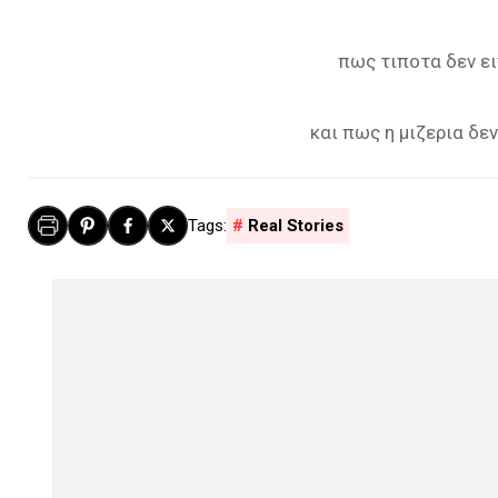
πως τιποτα δεν ε
και πως η μιζερια δε
Real Stories