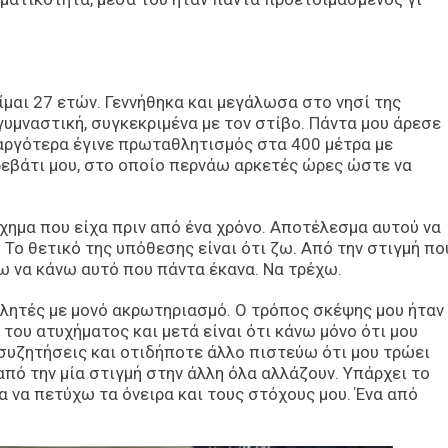
μαι 27 ετών. Γεννήθηκα και μεγάλωσα στο νησί της
γυμναστική, συγκεκριμένα με τον στίβο. Πάντα μου άρεσε
 αργότερα έγινε πρωταθλητισμός στα 400 μέτρα με
ρεβάτι μου, στο οποίο περνάω αρκετές ώρες ώστε να
ύχημα που είχα πριν από ένα χρόνο. Αποτέλεσμα αυτού να
 Το θετικό της υπόθεσης είναι ότι ζω. Από την στιγμή πο
ω να κάνω αυτό που πάντα έκανα. Να τρέχω.
θλητές με μονό ακρωτηριασμό. Ο τρόπος σκέψης μου ήταν
 του ατυχήματος και μετά είναι ότι κάνω μόνο ότι μου
 συζητήσεις και οτιδήποτε άλλο πιστεύω ότι μου τρώει
πό την μία στιγμή στην άλλη όλα αλλάζουν. Υπάρχει το
 να πετύχω τα όνειρα και τους στόχους μου. Ένα από