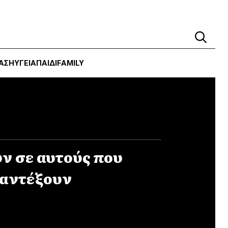
ΑΣΗ
ΥΓΕΊΑ
ΠΑΙΔΙ
FAMILY
ν σε αυτούς που
 αντέξουν