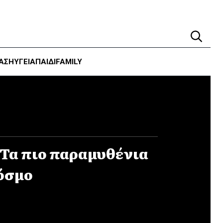
ΑΣΗ
ΥΓΕΊΑ
ΠΑΙΔΙ
FAMILY
Τα πιο παραμυθένια
όσμο