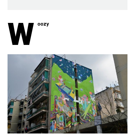
W
oozy