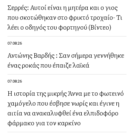
Σερρές: Αυτοί είναι η μητέρα και ο γιος
που σκοτώθηκαν στο φρικτό τροχαίο- Τι
λέει ο οδηγός του φορτηγού (Βίντεο)
07.08.26
Αντώνης Βαρδής : Σαν σήμερα γεννήθηκε
ένας ροκάς που έπαιζε λαϊκά
07.08.26
Η ιστορία της μικρής Άννα με το φωτεινό
χαμόγελο που έσβησε νωρίς και έγινε η
αιτία να ανακαλυφθεί ένα ελπιδοφόρο
φάρμακο για τον καρκίνο