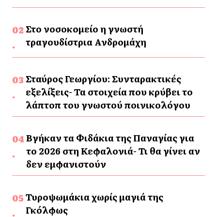
Στο νοσοκομείο η γνωστή
τραγουδίστρια Ανδρομάχη
Σταύρος Γεωργίου: Συνταρακτικές
εξελίξεις- Τα στοιχεία που κρύβει το
λάπτοπ του γνωστού ποινικολόγου
Βγήκαν τα Φιδάκια της Παναγίας για
το 2026 στη Κεφαλονιά- Τι θα γίνει αν
δεν εμφανιστούν
Τυροψωμάκια χωρίς μαγιά της
Γκόλφως