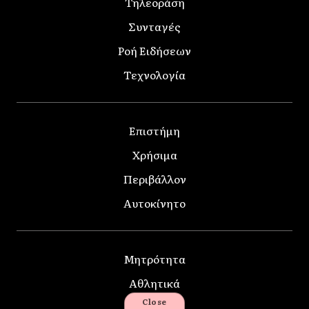
Τηλεοράση
Συνταγές
Ροή Ειδήσεων
Τεχνολογία
Επιστήμη
Χρήσιμα
Περιβάλλον
Αυτοκίνητο
Μητρότητα
Αθλητικά
Close
Κατοικίδια