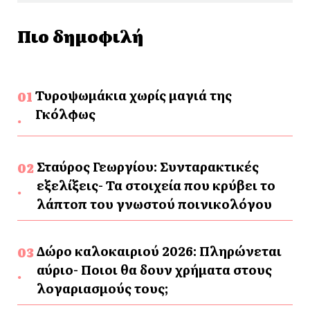
Πιο δημοφιλή
Τυροψωμάκια χωρίς μαγιά της
Γκόλφως
Σταύρος Γεωργίου: Συνταρακτικές
εξελίξεις- Τα στοιχεία που κρύβει το
λάπτοπ του γνωστού ποινικολόγου
Δώρο καλοκαιριού 2026: Πληρώνεται
αύριο- Ποιοι θα δουν χρήματα στους
λογαριασμούς τους;