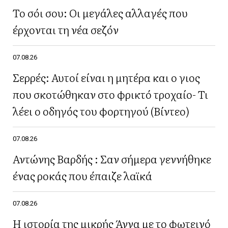
Το σόι σου: Οι μεγάλες αλλαγές που
έρχονται τη νέα σεζόν
07.08.26
Σερρές: Αυτοί είναι η μητέρα και ο γιος
που σκοτώθηκαν στο φρικτό τροχαίο- Τι
λέει ο οδηγός του φορτηγού (Βίντεο)
07.08.26
Αντώνης Βαρδής : Σαν σήμερα γεννήθηκε
ένας ροκάς που έπαιζε λαϊκά
07.08.26
Η ιστορία της μικρής Άννα με το φωτεινό