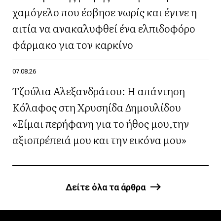
χαμόγελο που έσβησε νωρίς και έγινε η
αιτία να ανακαλυφθεί ένα ελπιδοφόρο
φάρμακο για τον καρκίνο
07.08.26
Τζούλια Αλεξανδράτου: Η απάντηση-
Κόλαφος στη Χρυσηίδα Δημουλίδου
«Είμαι περήφανη για το ήθος μου,την
αξιοπρέπειά μου και την εικόνα μου»
Δείτε όλα τα άρθρα