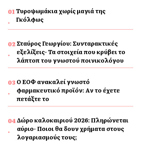
Τυροψωμάκια χωρίς μαγιά της
Γκόλφως
Σταύρος Γεωργίου: Συνταρακτικές
εξελίξεις- Τα στοιχεία που κρύβει το
λάπτοπ του γνωστού ποινικολόγου
Ο ΕΟΦ ανακαλεί γνωστό
φαρμακευτικό προϊόν: Αν το έχετε
πετάξτε το
Δώρο καλοκαιριού 2026: Πληρώνεται
αύριο- Ποιοι θα δουν χρήματα στους
λογαριασμούς τους;