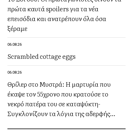
πρώτα καυτά spoilers για τα νέα
επεισόδια και ανατρέπουν όλα όσα
ξέραμε
06.08.26
Scrambled cottage eggs
06.08.26
Θρίλερ στο Μυστρά: Η μαρτυρία που
έκαψε τον 55χρονο που κρατούσε το
νεκρό πατέρα του σε καταψύκτη-
Συγκλονίζουν τα λόγια της αδερφής
του(Βίντεο)