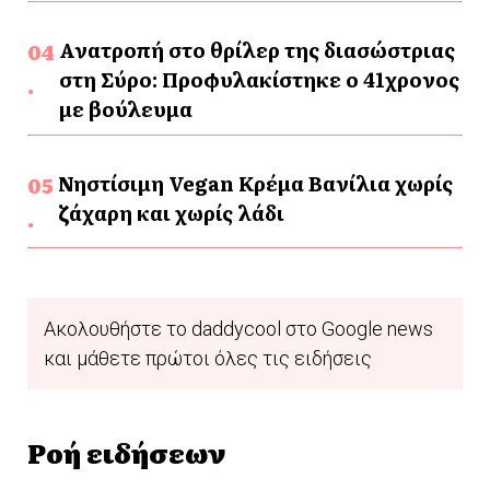
Ανατροπή στο θρίλερ της διασώστριας
στη Σύρο: Προφυλακίστηκε ο 41χρονος
με βούλευμα
Νηστίσιμη Vegan Κρέμα Βανίλια χωρίς
ζάχαρη και χωρίς λάδι
Ακολουθήστε το daddycool στο Google news
και μάθετε πρώτοι όλες τις ειδήσεις
Ροή ειδήσεων