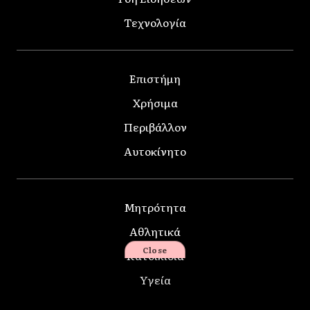
Τεχνολογία
Επιστήμη
Χρήσιμα
Περιβάλλον
Αυτοκίνητο
Μητρότητα
Αθλητικά
Close
Κατοικίδια
Υγεία