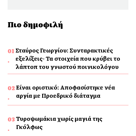
Πιο δημοφιλή
Σταύρος Γεωργίου: Συνταρακτικές
εξελίξεις- Τα στοιχεία που κρύβει το
λάπτοπ του γνωστού ποινικολόγου
Είναι οριστικό: Αποφασίστηκε νέα
αργία με Προεδρικό διάταγμα
Τυροψωμάκια χωρίς μαγιά της
Γκόλφως