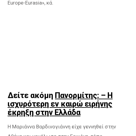
Europe-Eurasia», κά.
Δείτε ακόμη
Πανορμίτης: – Η
ισχυρότερη εν καιρώ ειρήνης
έκρηξη στην Ελλάδα
Η Μαριάννα Βαρδινογιάννη είχε γεννηθεί στην