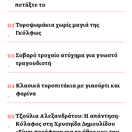
πετάξτε το
Τυροψωμάκια χωρίς μαγιά της
Γκόλφως
Σοβαρό τροχαίο ατύχημα για γνωστό
τραγουδιστή
Κλασικά τυροπιτάκια με γιαούρτι και
φαρίνα
Τζούλια Αλεξανδράτου: Η απάντηση-
Κόλαφος στη Χρυσηίδα Δημουλίδου
«Είμαι περήφανη για το ήθος μου,την