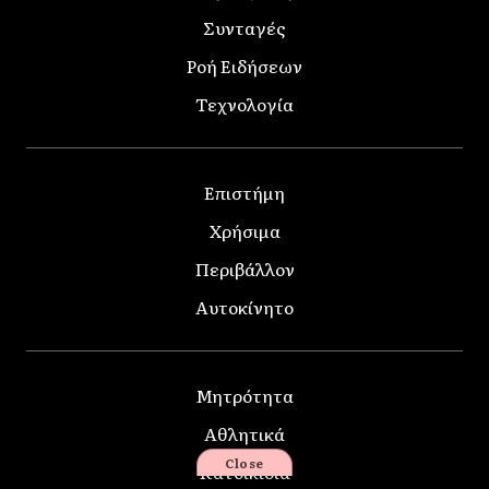
Συνταγές
Ροή Ειδήσεων
Τεχνολογία
Επιστήμη
Χρήσιμα
Περιβάλλον
Αυτοκίνητο
Μητρότητα
Αθλητικά
Close
Κατοικίδια