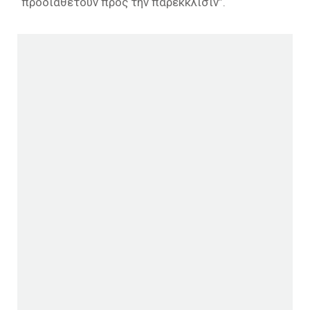
“προδιαθέτουν προς την παρέκκλισιν”.