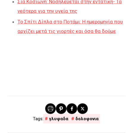
Σία Κοσιώνη: Νοσηλεύεται στην εντατική- Τα
νεότερα για την υγεία της
Το Σπίτι Δίπλα στο Ποτάμι: Η ημερομηνία που
αρχίζει μετά τις γιορτές και όσα θα δούμε
γλυφαδα
δολοφονια