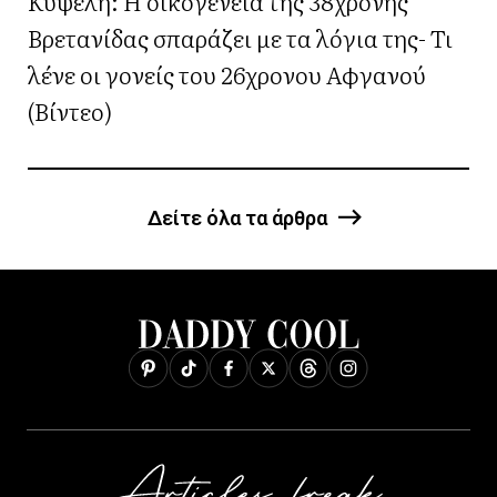
Κυψέλη: Η οικογένεια της 38χρονης
Βρετανίδας σπαράζει με τα λόγια της- Τι
λένε οι γονείς του 26χρονου Αφγανού
(Βίντεο)
Δείτε όλα τα άρθρα