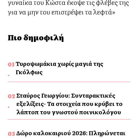
γυναίκα του Κώστα έκοψε τις φλέβες της
για να μην του επιστρέψει τα λεφτά»
Πιο δημοφιλή
Τυροψωμάκια χωρίς μαγιά της
Γκόλφως
Σταύρος Γεωργίου: Συνταρακτικές
εξελίξεις- Τα στοιχεία που κρύβει το
λάπτοπ του γνωστού ποινικολόγου
Δώρο καλοκαιριού 2026: Πληρώνεται