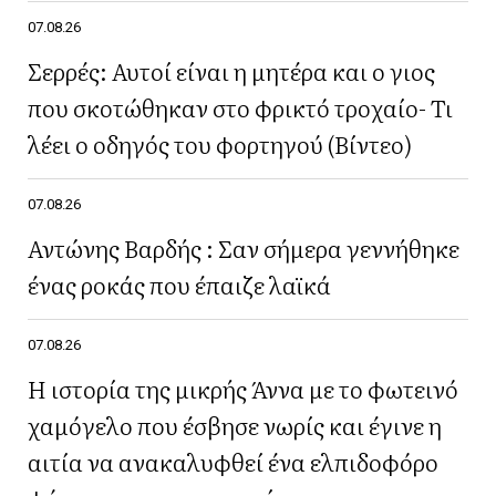
07.08.26
Σερρές: Αυτοί είναι η μητέρα και ο γιος
που σκοτώθηκαν στο φρικτό τροχαίο- Τι
λέει ο οδηγός του φορτηγού (Βίντεο)
07.08.26
Αντώνης Βαρδής : Σαν σήμερα γεννήθηκε
ένας ροκάς που έπαιζε λαϊκά
07.08.26
Η ιστορία της μικρής Άννα με το φωτεινό
χαμόγελο που έσβησε νωρίς και έγινε η
αιτία να ανακαλυφθεί ένα ελπιδοφόρο