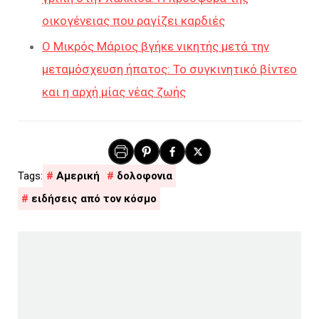
οικογένειας που ραγίζει καρδιές
Ο Μικρός Μάριος βγήκε νικητής μετά την
μεταμόσχευση ήπατος: Το συγκινητικό βίντεο
και η αρχή μίας νέας ζωής
Αμερική
δολοφονια
ειδήσεις από τον κόσμο