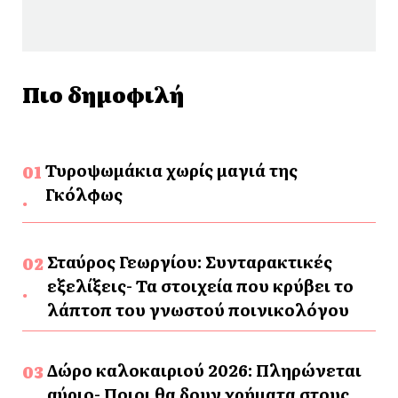
Πιο δημοφιλή
Τυροψωμάκια χωρίς μαγιά της
Γκόλφως
Σταύρος Γεωργίου: Συνταρακτικές
εξελίξεις- Τα στοιχεία που κρύβει το
λάπτοπ του γνωστού ποινικολόγου
Δώρο καλοκαιριού 2026: Πληρώνεται
αύριο- Ποιοι θα δουν χρήματα στους